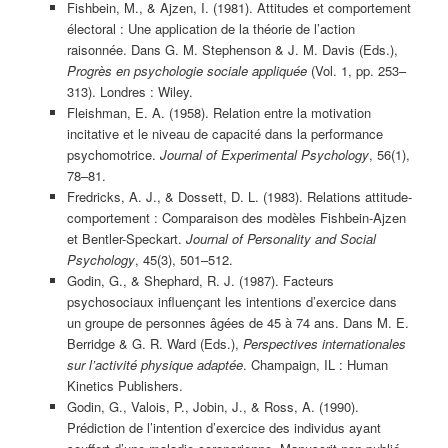
Fishbein, M., & Ajzen, I. (1981). Attitudes et comportement
électoral : Une application de la théorie de l’action
raisonnée. Dans G. M. Stephenson & J. M. Davis (Eds.),
Progrès en psychologie sociale appliquée
(Vol. 1, pp. 253–
313). Londres : Wiley.
Fleishman, E. A. (1958). Relation entre la motivation
incitative et le niveau de capacité dans la performance
psychomotrice.
Journal of Experimental Psychology
, 56(1),
78–81.
Fredricks, A. J., & Dossett, D. L. (1983). Relations attitude-
comportement : Comparaison des modèles Fishbein-Ajzen
et Bentler-Speckart.
Journal of Personality and Social
Psychology
, 45(3), 501–512.
Godin, G., & Shephard, R. J. (1987). Facteurs
psychosociaux influençant les intentions d’exercice dans
un groupe de personnes âgées de 45 à 74 ans. Dans M. E.
Berridge & G. R. Ward (Eds.),
Perspectives internationales
sur l’activité physique adaptée
. Champaign, IL : Human
Kinetics Publishers.
Godin, G., Valois, P., Jobin, J., & Ross, A. (1990).
Prédiction de l’intention d’exercice des individus ayant