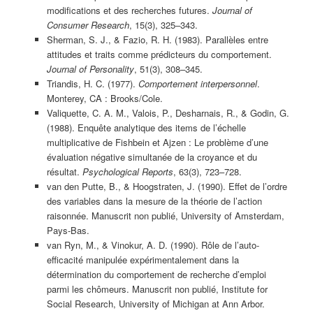
modifications et des recherches futures.
Journal of
Consumer Research
, 15(3), 325–343.
Sherman, S. J., & Fazio, R. H. (1983). Parallèles entre
attitudes et traits comme prédicteurs du comportement.
Journal of Personality
, 51(3), 308–345.
Triandis, H. C. (1977).
Comportement interpersonnel
.
Monterey, CA : Brooks/Cole.
Valiquette, C. A. M., Valois, P., Desharnais, R., & Godin, G.
(1988). Enquête analytique des items de l’échelle
multiplicative de Fishbein et Ajzen : Le problème d’une
évaluation négative simultanée de la croyance et du
résultat.
Psychological Reports
, 63(3), 723–728.
van den Putte, B., & Hoogstraten, J. (1990). Effet de l’ordre
des variables dans la mesure de la théorie de l’action
raisonnée. Manuscrit non publié, University of Amsterdam,
Pays-Bas.
van Ryn, M., & Vinokur, A. D. (1990). Rôle de l’auto-
efficacité manipulée expérimentalement dans la
détermination du comportement de recherche d’emploi
parmi les chômeurs. Manuscrit non publié, Institute for
Social Research, University of Michigan at Ann Arbor.