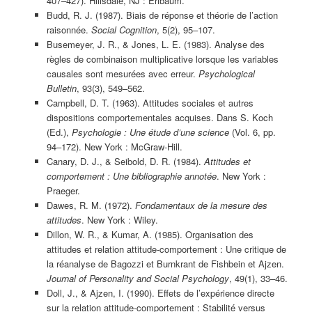
407–427). Hillsdale, NJ : Erlbaum.
Budd, R. J. (1987). Biais de réponse et théorie de l’action
raisonnée.
Social Cognition
, 5(2), 95–107.
Busemeyer, J. R., & Jones, L. E. (1983). Analyse des
règles de combinaison multiplicative lorsque les variables
causales sont mesurées avec erreur.
Psychological
Bulletin
, 93(3), 549–562.
Campbell, D. T. (1963). Attitudes sociales et autres
dispositions comportementales acquises. Dans S. Koch
(Ed.),
Psychologie : Une étude d’une science
(Vol. 6, pp.
94–172). New York : McGraw-Hill.
Canary, D. J., & Seibold, D. R. (1984).
Attitudes et
comportement : Une bibliographie annotée
. New York :
Praeger.
Dawes, R. M. (1972).
Fondamentaux de la mesure des
attitudes
. New York : Wiley.
Dillon, W. R., & Kumar, A. (1985). Organisation des
attitudes et relation attitude-comportement : Une critique de
la réanalyse de Bagozzi et Burnkrant de Fishbein et Ajzen.
Journal of Personality and Social Psychology
, 49(1), 33–46.
Doll, J., & Ajzen, I. (1990). Effets de l’expérience directe
sur la relation attitude-comportement : Stabilité versus