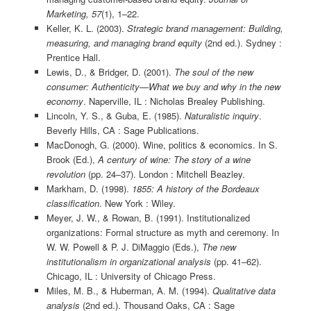
Marketing, 57
(1), 1–22.
Keller, K. L. (2003).
Strategic brand management: Building,
measuring, and managing brand equity
(2nd ed.). Sydney :
Prentice Hall.
Lewis, D., & Bridger, D. (2001).
The soul of the new
consumer: Authenticity—What we buy and why in the new
economy
. Naperville, IL : Nicholas Brealey Publishing.
Lincoln, Y. S., & Guba, E. (1985).
Naturalistic inquiry
.
Beverly Hills, CA : Sage Publications.
MacDonogh, G. (2000). Wine, politics & economics. In S.
Brook (Ed.),
A century of wine: The story of a wine
revolution
(pp. 24–37). London : Mitchell Beazley.
Markham, D. (1998).
1855: A history of the Bordeaux
classification
. New York : Wiley.
Meyer, J. W., & Rowan, B. (1991). Institutionalized
organizations: Formal structure as myth and ceremony. In
W. W. Powell & P. J. DiMaggio (Eds.),
The new
institutionalism in organizational analysis
(pp. 41–62).
Chicago, IL : University of Chicago Press.
Miles, M. B., & Huberman, A. M. (1994).
Qualitative data
analysis
(2nd ed.). Thousand Oaks, CA : Sage