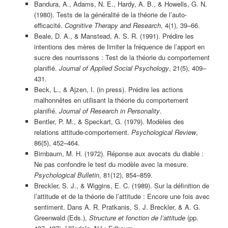
Bandura, A., Adams, N. E., Hardy, A. B., & Howells, G. N.
(1980). Tests de la généralité de la théorie de l’auto-
efficacité.
Cognitive Therapy and Research
, 4(1), 39–66.
Beale, D. A., & Manstead, A. S. R. (1991). Prédire les
intentions des mères de limiter la fréquence de l’apport en
sucre des nourrissons : Test de la théorie du comportement
planifié.
Journal of Applied Social Psychology
, 21(5), 409–
431.
Beck, L., & Ajzen, I. (in press). Prédire les actions
malhonnêtes en utilisant la théorie du comportement
planifié.
Journal of Research in Personality
.
Bentler, P. M., & Speckart, G. (1979). Modèles des
relations attitude-comportement.
Psychological Review
,
86(5), 452–464.
Birnbaum, M. H. (1972). Réponse aux avocats du diable :
Ne pas confondre le test du modèle avec la mesure.
Psychological Bulletin
, 81(12), 854–859.
Breckler, S. J., & Wiggins, E. C. (1989). Sur la définition de
l’attitude et de la théorie de l’attitude : Encore une fois avec
sentiment. Dans A. R. Pratkanis, S. J. Breckler, & A. G.
Greenwald (Eds.),
Structure et fonction de l’attitude
(pp.