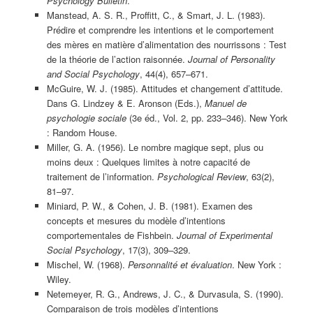
Psychology Bulletin
.
Manstead, A. S. R., Proffitt, C., & Smart, J. L. (1983).
Prédire et comprendre les intentions et le comportement
des mères en matière d’alimentation des nourrissons : Test
de la théorie de l’action raisonnée.
Journal of Personality
and Social Psychology
, 44(4), 657–671.
McGuire, W. J. (1985). Attitudes et changement d’attitude.
Dans G. Lindzey & E. Aronson (Eds.),
Manuel de
psychologie sociale
(3e éd., Vol. 2, pp. 233–346). New York
: Random House.
Miller, G. A. (1956). Le nombre magique sept, plus ou
moins deux : Quelques limites à notre capacité de
traitement de l’information.
Psychological Review
, 63(2),
81–97.
Miniard, P. W., & Cohen, J. B. (1981). Examen des
concepts et mesures du modèle d’intentions
comportementales de Fishbein.
Journal of Experimental
Social Psychology
, 17(3), 309–329.
Mischel, W. (1968).
Personnalité et évaluation
. New York :
Wiley.
Netemeyer, R. G., Andrews, J. C., & Durvasula, S. (1990).
Comparaison de trois modèles d’intentions