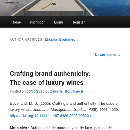
Main
Home
Inscription
Login
Register
menu
Zakaria_Bourimech
AUTHOR ARCHIVES:
Post
Newer posts
→
navigation
Crafting brand authenticity:
The case of luxury wines
Posted on
06/05/2025
by
Zakaria_Bourimech
Beverland, M. B. (2005). Crafting brand authenticity: The case of
luxury wines.
Journal of Management Studies, 42
(5), 1003–1029.
https://doi.org/10.1111/j.1467-6486.2005.00530.x
Mots-clés :
Authenticité de marque, vins de luxe, gestion de