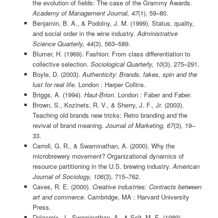
the evolution of fields: The case of the Grammy Awards.
Academy of Management Journal, 47
(1), 59–80.
Benjamin, B. A., & Podolny, J. M. (1999). Status, quality,
and social order in the wine industry.
Administrative
Science Quarterly, 44
(3), 563–589.
Blumer, H. (1969). Fashion: From class differentiation to
collective selection.
Sociological Quarterly, 10
(3), 275–291.
Boyle, D. (2003).
Authenticity: Brands, fakes, spin and the
lust for real life
. London : Harper Collins.
Briggs, A. (1994).
Haut-Brion
. London : Faber and Faber.
Brown, S., Kozinets, R. V., & Sherry, J. F., Jr. (2003).
Teaching old brands new tricks: Retro branding and the
revival of brand meaning.
Journal of Marketing, 67
(3), 19–
33.
Carroll, G. R., & Swaminathan, A. (2000). Why the
microbrewery movement? Organizational dynamics of
resource partitioning in the U.S. brewing industry.
American
Journal of Sociology, 106
(3), 715–762.
Caves, R. E. (2000).
Creative industries: Contracts between
art and commerce
. Cambridge, MA : Harvard University
Press.
Delacroix, J., Swaminathan, A., & Solt, M. E. (1989).