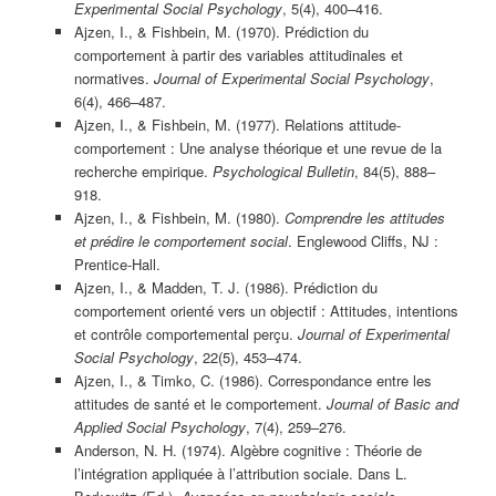
Experimental Social Psychology
, 5(4), 400–416.
Ajzen, I., & Fishbein, M. (1970). Prédiction du
comportement à partir des variables attitudinales et
normatives.
Journal of Experimental Social Psychology
,
6(4), 466–487.
Ajzen, I., & Fishbein, M. (1977). Relations attitude-
comportement : Une analyse théorique et une revue de la
recherche empirique.
Psychological Bulletin
, 84(5), 888–
918.
Ajzen, I., & Fishbein, M. (1980).
Comprendre les attitudes
et prédire le comportement social
. Englewood Cliffs, NJ :
Prentice-Hall.
Ajzen, I., & Madden, T. J. (1986). Prédiction du
comportement orienté vers un objectif : Attitudes, intentions
et contrôle comportemental perçu.
Journal of Experimental
Social Psychology
, 22(5), 453–474.
Ajzen, I., & Timko, C. (1986). Correspondance entre les
attitudes de santé et le comportement.
Journal of Basic and
Applied Social Psychology
, 7(4), 259–276.
Anderson, N. H. (1974). Algèbre cognitive : Théorie de
l’intégration appliquée à l’attribution sociale. Dans L.