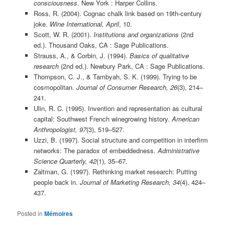
consciousness
. New York : Harper Collins.
Ross, R. (2004). Cognac chalk link based on 19th-century
joke.
Wine International, April
, 10.
Scott, W. R. (2001).
Institutions and organizations
(2nd
ed.). Thousand Oaks, CA : Sage Publications.
Strauss, A., & Corbin, J. (1994).
Basics of qualitative
research
(2nd ed.). Newbury Park, CA : Sage Publications.
Thompson, C. J., & Tambyah, S. K. (1999). Trying to be
cosmopolitan.
Journal of Consumer Research, 26
(3), 214–
241.
Ulin, R. C. (1995). Invention and representation as cultural
capital: Southwest French winegrowing history.
American
Anthropologist, 97
(3), 519–527.
Uzzi, B. (1997). Social structure and competition in interfirm
networks: The paradox of embeddedness.
Administrative
Science Quarterly, 42
(1), 35–67.
Zaltman, G. (1997). Rethinking market research: Putting
people back in.
Journal of Marketing Research, 34
(4), 424–
437.
Posted in
Mémoires