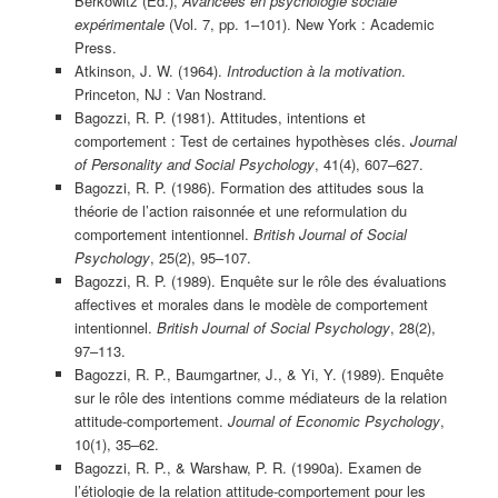
Berkowitz (Ed.),
Avancées en psychologie sociale
expérimentale
(Vol. 7, pp. 1–101). New York : Academic
Press.
Atkinson, J. W. (1964).
Introduction à la motivation
.
Princeton, NJ : Van Nostrand.
Bagozzi, R. P. (1981). Attitudes, intentions et
comportement : Test de certaines hypothèses clés.
Journal
of Personality and Social Psychology
, 41(4), 607–627.
Bagozzi, R. P. (1986). Formation des attitudes sous la
théorie de l’action raisonnée et une reformulation du
comportement intentionnel.
British Journal of Social
Psychology
, 25(2), 95–107.
Bagozzi, R. P. (1989). Enquête sur le rôle des évaluations
affectives et morales dans le modèle de comportement
intentionnel.
British Journal of Social Psychology
, 28(2),
97–113.
Bagozzi, R. P., Baumgartner, J., & Yi, Y. (1989). Enquête
sur le rôle des intentions comme médiateurs de la relation
attitude-comportement.
Journal of Economic Psychology
,
10(1), 35–62.
Bagozzi, R. P., & Warshaw, P. R. (1990a). Examen de
l’étiologie de la relation attitude-comportement pour les