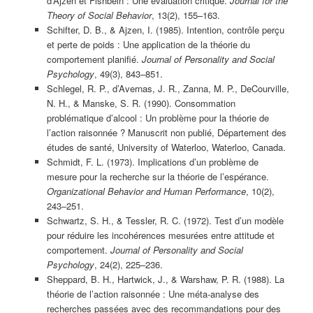
d’Ajzen et Fishbein : Une évaluation critique.
Journal for the
Theory of Social Behavior
, 13(2), 155–163.
Schifter, D. B., & Ajzen, I. (1985). Intention, contrôle perçu
et perte de poids : Une application de la théorie du
comportement planifié.
Journal of Personality and Social
Psychology
, 49(3), 843–851.
Schlegel, R. P., d’Avernas, J. R., Zanna, M. P., DeCourville,
N. H., & Manske, S. R. (1990). Consommation
problématique d’alcool : Un problème pour la théorie de
l’action raisonnée ? Manuscrit non publié, Département des
études de santé, University of Waterloo, Waterloo, Canada.
Schmidt, F. L. (1973). Implications d’un problème de
mesure pour la recherche sur la théorie de l’espérance.
Organizational Behavior and Human Performance
, 10(2),
243–251.
Schwartz, S. H., & Tessler, R. C. (1972). Test d’un modèle
pour réduire les incohérences mesurées entre attitude et
comportement.
Journal of Personality and Social
Psychology
, 24(2), 225–236.
Sheppard, B. H., Hartwick, J., & Warshaw, P. R. (1988). La
théorie de l’action raisonnée : Une méta-analyse des
recherches passées avec des recommandations pour des