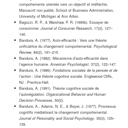
comportements orientés vers un objectif et irréfléchis.
Manuscrit non publié, School of Business Administration,
University of Michigan at Ann Arbor.
Bagozzi, R. P., & Warshaw, P. R. (1990b). Essayer de
consommer.
Journal of Consumer Research
, 17(2), 127–
140.
Bandura, A. (1977). Auto-efficacité : Vers une théorie
unificatrice du changement comportemental.
Psychological
Review
, 84(2), 191–215.
Bandura, A. (1982). Mécanisme d’auto-efficacité dans
l’agence humaine.
American Psychologist
, 37(2), 122–147.
Bandura, A. (1986).
Fondations sociales de la pensée et de
l’action : Une théorie cognitive sociale
. Englewood Cliffs,
NJ : Prentice-Hall.
Bandura, A. (1991). Théorie cognitive sociale de
l’autorégulation.
Organizational Behavior and Human
Decision Processes
, 50(2).
Bandura, A., Adams, N. E., & Beyer, J. (1977). Processus
cognitifs médiatisant le changement comportemental.
Journal of Personality and Social Psychology
, 35(3), 125–
139.