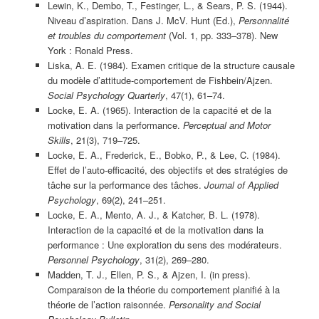
Lewin, K., Dembo, T., Festinger, L., & Sears, P. S. (1944).
Niveau d’aspiration. Dans J. McV. Hunt (Ed.),
Personnalité
et troubles du comportement
(Vol. 1, pp. 333–378). New
York : Ronald Press.
Liska, A. E. (1984). Examen critique de la structure causale
du modèle d’attitude-comportement de Fishbein/Ajzen.
Social Psychology Quarterly
, 47(1), 61–74.
Locke, E. A. (1965). Interaction de la capacité et de la
motivation dans la performance.
Perceptual and Motor
Skills
, 21(3), 719–725.
Locke, E. A., Frederick, E., Bobko, P., & Lee, C. (1984).
Effet de l’auto-efficacité, des objectifs et des stratégies de
tâche sur la performance des tâches.
Journal of Applied
Psychology
, 69(2), 241–251.
Locke, E. A., Mento, A. J., & Katcher, B. L. (1978).
Interaction de la capacité et de la motivation dans la
performance : Une exploration du sens des modérateurs.
Personnel Psychology
, 31(2), 269–280.
Madden, T. J., Ellen, P. S., & Ajzen, I. (in press).
Comparaison de la théorie du comportement planifié à la
théorie de l’action raisonnée.
Personality and Social