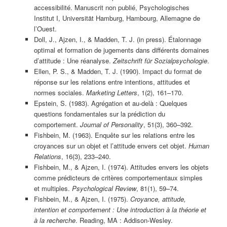
accessibilité. Manuscrit non publié, Psychologisches
Institut I, Universität Hamburg, Hambourg, Allemagne de
l’Ouest.
Doll, J., Ajzen, I., & Madden, T. J. (in press). Étalonnage
optimal et formation de jugements dans différents domaines
d’attitude : Une réanalyse.
Zeitschrift für Sozialpsychologie
.
Ellen, P. S., & Madden, T. J. (1990). Impact du format de
réponse sur les relations entre intentions, attitudes et
normes sociales.
Marketing Letters
, 1(2), 161–170.
Epstein, S. (1983). Agrégation et au-delà : Quelques
questions fondamentales sur la prédiction du
comportement.
Journal of Personality
, 51(3), 360–392.
Fishbein, M. (1963). Enquête sur les relations entre les
croyances sur un objet et l’attitude envers cet objet.
Human
Relations
, 16(3), 233–240.
Fishbein, M., & Ajzen, I. (1974). Attitudes envers les objets
comme prédicteurs de critères comportementaux simples
et multiples.
Psychological Review
, 81(1), 59–74.
Fishbein, M., & Ajzen, I. (1975).
Croyance, attitude,
intention et comportement : Une introduction à la théorie et
à la recherche
. Reading, MA : Addison-Wesley.