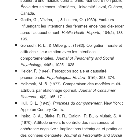
souffert d’une maladie coronarienne. Manuscrit non publié,
École des sciences infirmières, Université Laval, Québec,
Canada.
Godin, G., Vézina, L., & Leclerc, O. (1989). Facteurs
influençant les intentions des femmes enceintes d’exercer
après l’accouchement.
Public Health Reports
, 104(2), 188–
195.
Gorsuch, R. L., & Ortberg, J. (1983). Obligation morale et
attitudes : Leur relation avec les intentions
comportementales.
Journal of Personality and Social
Psychology
, 44(5), 1025–1028.
Heider, F. (1944). Perception sociale et causalité
phénoménale.
Psychological Review
, 51(6), 358–374.
Holbrook, M. B. (1977). Comparaison des modèles multi-
attributs par étalonnage optimal.
Journal of Consumer
Research
, 4(3), 165–171.
Hull, C. L. (1943).
Principes du comportement
. New York :
Appleton-Century-Crofts.
Insko, C. A., Blake, R. R., Cialdini, R. B., & Mulaik, S. A.
(1970). Attitude envers le contrôle des naissances et
cohérence cognitive : Implications théoriques et pratiques
des données d’enquête.
Journal of Personality and Social