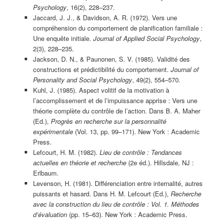
Psychology
, 16(2), 228–237.
Jaccard, J. J., & Davidson, A. R. (1972). Vers une
compréhension du comportement de planification familiale :
Une enquête initiale.
Journal of Applied Social Psychology
,
2(3), 228–235.
Jackson, D. N., & Paunonen, S. V. (1985). Validité des
constructions et prédictibilité du comportement.
Journal of
Personality and Social Psychology
, 49(2), 554–570.
Kuhl, J. (1985). Aspect volitif de la motivation à
l’accomplissement et de l’impuissance apprise : Vers une
théorie complète du contrôle de l’action. Dans B. A. Maher
(Ed.),
Progrès en recherche sur la personnalité
expérimentale
(Vol. 13, pp. 99–171). New York : Academic
Press.
Lefcourt, H. M. (1982).
Lieu de contrôle : Tendances
actuelles en théorie et recherche
(2e éd.). Hillsdale, NJ :
Erlbaum.
Levenson, H. (1981). Différenciation entre internalité, autres
puissants et hasard. Dans H. M. Lefcourt (Ed.),
Recherche
avec la construction du lieu de contrôle : Vol. 1. Méthodes
d’évaluation
(pp. 15–63). New York : Academic Press.