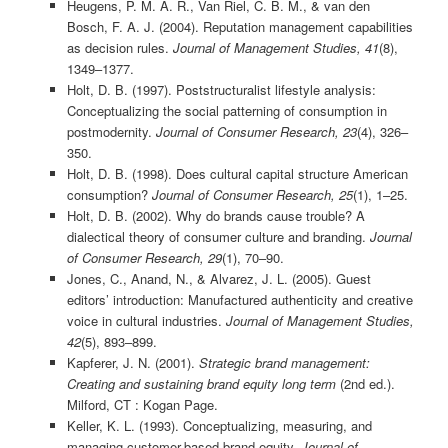
Heugens, P. M. A. R., Van Riel, C. B. M., & van den
Bosch, F. A. J. (2004). Reputation management capabilities
as decision rules.
Journal of Management Studies, 41
(8),
1349–1377.
Holt, D. B. (1997). Poststructuralist lifestyle analysis:
Conceptualizing the social patterning of consumption in
postmodernity.
Journal of Consumer Research, 23
(4), 326–
350.
Holt, D. B. (1998). Does cultural capital structure American
consumption?
Journal of Consumer Research, 25
(1), 1–25.
Holt, D. B. (2002). Why do brands cause trouble? A
dialectical theory of consumer culture and branding.
Journal
of Consumer Research, 29
(1), 70–90.
Jones, C., Anand, N., & Alvarez, J. L. (2005). Guest
editors’ introduction: Manufactured authenticity and creative
voice in cultural industries.
Journal of Management Studies,
42
(5), 893–899.
Kapferer, J. N. (2001).
Strategic brand management:
Creating and sustaining brand equity long term
(2nd ed.).
Milford, CT : Kogan Page.
Keller, K. L. (1993). Conceptualizing, measuring, and
managing customer-based brand equity.
Journal of