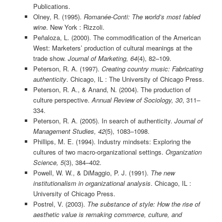
Publications.
Olney, R. (1995).
Romanée-Conti: The world’s most fabled
wine
. New York : Rizzoli.
Peñaloza, L. (2000). The commodification of the American
West: Marketers’ production of cultural meanings at the
trade show.
Journal of Marketing, 64
(4), 82–109.
Peterson, R. A. (1997).
Creating country music: Fabricating
authenticity
. Chicago, IL : The University of Chicago Press.
Peterson, R. A., & Anand, N. (2004). The production of
culture perspective.
Annual Review of Sociology, 30
, 311–
334.
Peterson, R. A. (2005). In search of authenticity.
Journal of
Management Studies, 42
(5), 1083–1098.
Phillips, M. E. (1994). Industry mindsets: Exploring the
cultures of two macro-organizational settings.
Organization
Science, 5
(3), 384–402.
Powell, W. W., & DiMaggio, P. J. (1991).
The new
institutionalism in organizational analysis
. Chicago, IL :
University of Chicago Press.
Postrel, V. (2003).
The substance of style: How the rise of
aesthetic value is remaking commerce, culture, and