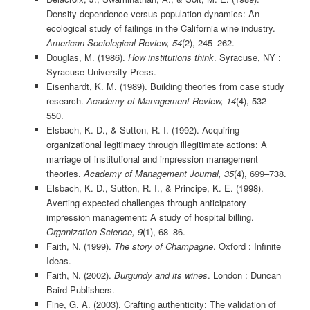
Density dependence versus population dynamics: An
ecological study of failings in the California wine industry.
American Sociological Review, 54
(2), 245–262.
Douglas, M. (1986).
How institutions think
. Syracuse, NY :
Syracuse University Press.
Eisenhardt, K. M. (1989). Building theories from case study
research.
Academy of Management Review, 14
(4), 532–
550.
Elsbach, K. D., & Sutton, R. I. (1992). Acquiring
organizational legitimacy through illegitimate actions: A
marriage of institutional and impression management
theories.
Academy of Management Journal, 35
(4), 699–738.
Elsbach, K. D., Sutton, R. I., & Principe, K. E. (1998).
Averting expected challenges through anticipatory
impression management: A study of hospital billing.
Organization Science, 9
(1), 68–86.
Faith, N. (1999).
The story of Champagne
. Oxford : Infinite
Ideas.
Faith, N. (2002).
Burgundy and its wines
. London : Duncan
Baird Publishers.
Fine, G. A. (2003). Crafting authenticity: The validation of