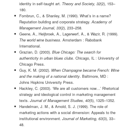
identity in self-taught art.
Theory and Society, 32
(2), 153–
180.
Fombrun, C., & Shanley, M. (1990). What’s in a name?
Reputation building and corporate strategy.
Academy of
Management Journal, 33
(2), 233–258.
Geene, A., Heijbroek, A., Lagerwerf, A., & Wazir, R. (1999).
The world wine business
. Amsterdam : Rabobank
International.
Grazian, D. (2003).
Blue Chicago: The search for
authenticity in urban blues clubs
. Chicago, IL : University of
Chicago Press.
Guy, K. M. (2002).
When Champagne became French: Wine
and the making of a national identity
. Baltimore, MD :
Johns Hopkins University Press.
Hackley, C. (2003). ‘We are all customers now…’ Rhetorical
strategy and ideological control in marketing management
texts.
Journal of Management Studies, 40
(5), 1325–1352.
Handelman, J. M., & Arnold, S. J. (1999). The role of
marketing actions with a social dimension: Appeals to the
institutional environment.
Journal of Marketing, 63
(3), 33–
48.