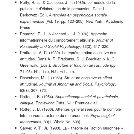
Petty, R. E., & Cacioppo, J. T. (1986). Le modèle de la
probabilité d’élaboration de la persuasion. Dans L.
Berkowitz (Ed.),
Avancées en psychologie sociale
expérimentale
(Vol. 19, pp. 123–205). New York : Academic
Press.
Pomazal, R. J., & Jaccard, J. J. (1976). Approche
informationnelle du comportement altruiste.
Journal of
Personality and Social Psychology
, 33(3), 317–326.
Pratkanis, A. R. (1989). La représentation cognitive des
attitudes. Dans A. R. Pratkanis, S. J. Breckler, & A. G.
Greenwald (Eds.),
Structure et fonction de l’attitude
(pp.
71–98). Hillsdale, NJ : Erlbaum.
Rosenberg, M. J. (1956). Structure cognitive et affect
attitudinal.
Journal of Abnormal and Social Psychology
,
53(3), 367–372.
Rotter, J. B. (1954).
Apprentissage social et psychologie
clinique
. Englewood Cliffs, NJ : Prentice-Hall.
Rotter, J. B. (1966). Attentes généralisées pour le contrôle
interne versus externe du renforcement.
Psychological
Monographs
, 80(1, Whole No. 609).
Sarver, V. T., Jr. (1983). La « théorie de l’action raisonnée »