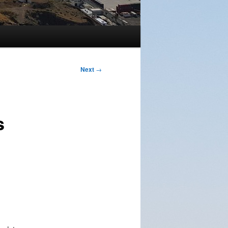
Next
→
s