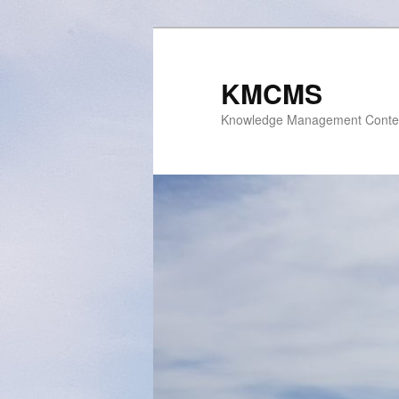
Skip
to
primary
KMCMS
content
Knowledge Management Conte