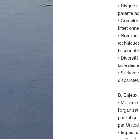
• Risque c
parente ap
• Complexi
interconne
• Non-liné
techniques
la sécurité
• Diversit
taille des 
• Surface 
disparates
B. Enjeux 
• Menaces 
l’organisa
par l’absen
par United
• Impact st