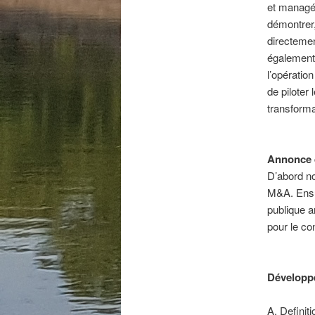
et managér
démontrer,
directemen
également 
l’opération
de piloter 
transforma
Annonce d
D’abord no
M&A. Ensui
publique a
pour le con
Développe
A. Definit