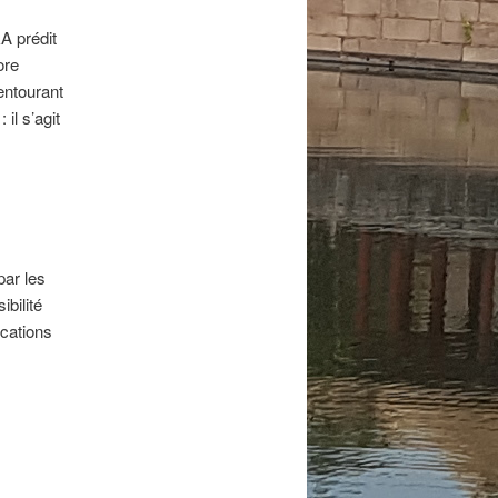
A prédit
ore
entourant
il s’agit
par les
bilité
ications