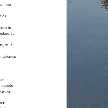
a firme
t les
ngements
endues sur
té, de la
de systèmes
ser
), causée
uisition
fort