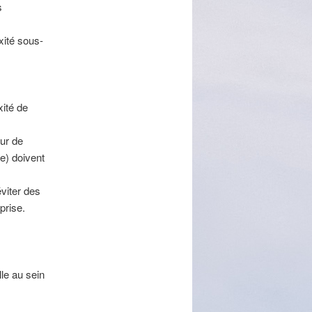
s
xité sous-
xité de
eur de
le) doivent
viter des
prise.
lle au sein