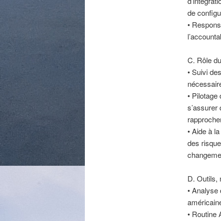
d’intégrat
de configu
• Responsa
l’accountab
C. Rôle du
• Suivi de
nécessaire
• Pilotage 
s’assurer 
rapproche
• Aide à l
des risque
changemen
D. Outils
• Analyse 
américain
• Routine 