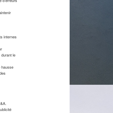
é d’erreurs
intenir
s internes
ur
 durant le
ne hausse
 des
M&A.
ublicité