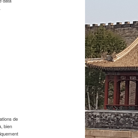
e data
.
lations de
, bien
niquement