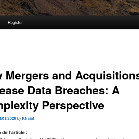
Register
 Mergers and Acquisition
rease Data Breaches: A
plexity Perspective
3/01/2026
by
KNajat
de l’article :