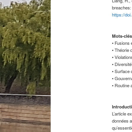
Liang, H.,
breaches: 
https://d
Mots-clés
• Fusions 
• Théorie 
• Violatio
• Diversit
• Surface 
• Gouvern
• Routine a
Introduct
L’article 
données au
qu’essent