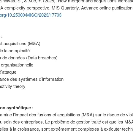
 Srinivas, S., & Xue, Y. (2025). How mergers and acquisitions increas
A complexity perspective. MIS Quarterly. Advance online publication
oi.org/10.25300/MISQ/2023/17703
 :
et acquisitions (M&A)
de la complexité
ns de données (Data breaches)
é organisationnelle
d’attaque
ance des systèmes d’information
ctivity theory
ion synthétique :
examine l’impact des fusions et acquisitions (M&A) sur le risque de vio
 sein des entreprises. Le problème de gestion traité est que les M&A
ielles à la croissance, sont extrêmement complexes à exécuter tech