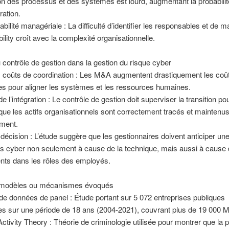
ion des processus et des systèmes est lourd, augmentant la probabilit
ration.
bilité managériale : La difficulté d’identifier les responsables et de ma
ility croît avec la complexité organisationnelle.
 contrôle de gestion dans la gestion du risque cyber
s coûts de coordination : Les M&A augmentent drastiquement les coût
s pour aligner les systèmes et les ressources humaines.
de l’intégration : Le contrôle de gestion doit superviser la transition po
que les actifs organisationnels sont correctement tracés et maintenus
ment.
a décision : L’étude suggère que les gestionnaires doivent anticiper u
s cyber non seulement à cause de la technique, mais aussi à cause
ts dans les rôles des employés.
, modèles ou mécanismes évoqués
de données de panel : Étude portant sur 5 072 entreprises publiques
es sur une période de 18 ans (2004-2021), couvrant plus de 19 000 
Activity Theory : Théorie de criminologie utilisée pour montrer que la p