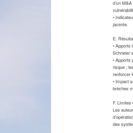
d’un M&A re
vulnérabili
• Indicate
jacente.
E. Résulta
• Apports 
Schneier 
• Apports 
risque ; l
renforcer l
• Impact s
brèches ma
F. Limites 
Les auteu
d’opératio
des systèm