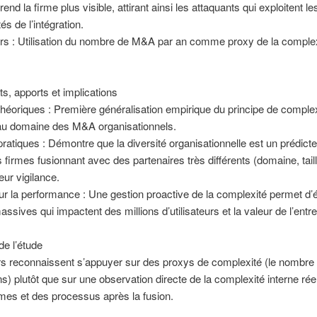
nd la firme plus visible, attirant ainsi les attaquants qui exploitent le
tés de l’intégration.
urs : Utilisation du nombre de M&A par an comme proxy de la comple
ts, apports et implications
théoriques : Première généralisation empirique du principe de comple
au domaine des M&A organisationnels.
pratiques : Démontre que la diversité organisationnelle est un prédict
es firmes fusionnant avec des partenaires très différents (domaine, tail
eur vigilance.
ur la performance : Une gestion proactive de la complexité permet d’é
ssives qui impactent des millions d’utilisateurs et la valeur de l’entre
de l’étude
rs reconnaissent s’appuyer sur des proxys de complexité (le nombre
ns) plutôt que sur une observation directe de la complexité interne rée
es et des processus après la fusion.