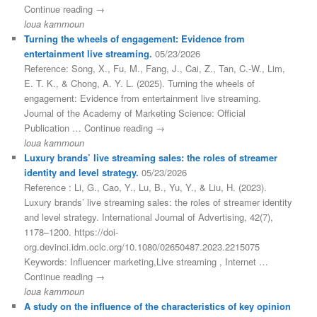
Continue reading →
loua kammoun
Turning the wheels of engagement: Evidence from
entertainment live streaming.
05/23/2026
Reference: Song, X., Fu, M., Fang, J., Cai, Z., Tan, C.-W., Lim,
E. T. K., & Chong, A. Y. L. (2025). Turning the wheels of
engagement: Evidence from entertainment live streaming.
Journal of the Academy of Marketing Science: Official
Publication … Continue reading →
loua kammoun
Luxury brands’ live streaming sales: the roles of streamer
identity and level strategy.
05/23/2026
Reference : Li, G., Cao, Y., Lu, B., Yu, Y., & Liu, H. (2023).
Luxury brands’ live streaming sales: the roles of streamer identity
and level strategy. International Journal of Advertising, 42(7),
1178–1200. https://doi-
org.devinci.idm.oclc.org/10.1080/02650487.2023.2215075
Keywords: Influencer marketing,Live streaming , Internet …
Continue reading →
loua kammoun
A study on the influence of the characteristics of key opinion