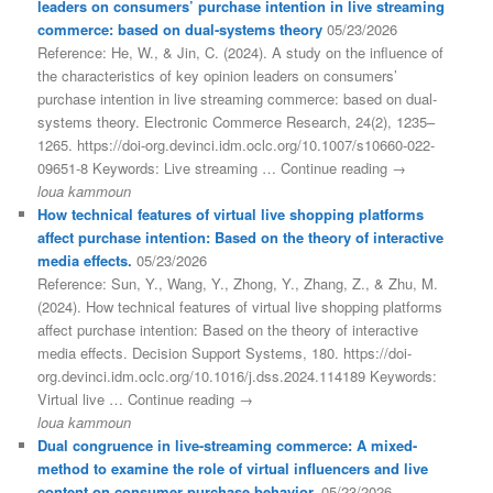
leaders on consumers’ purchase intention in live streaming
commerce: based on dual-systems theory
05/23/2026
Reference: He, W., & Jin, C. (2024). A study on the influence of
the characteristics of key opinion leaders on consumers’
purchase intention in live streaming commerce: based on dual-
systems theory. Electronic Commerce Research, 24(2), 1235–
1265. https://doi-org.devinci.idm.oclc.org/10.1007/s10660-022-
09651-8 Keywords: Live streaming … Continue reading →
loua kammoun
How technical features of virtual live shopping platforms
affect purchase intention: Based on the theory of interactive
media effects.
05/23/2026
Reference: Sun, Y., Wang, Y., Zhong, Y., Zhang, Z., & Zhu, M.
(2024). How technical features of virtual live shopping platforms
affect purchase intention: Based on the theory of interactive
media effects. Decision Support Systems, 180. https://doi-
org.devinci.idm.oclc.org/10.1016/j.dss.2024.114189 Keywords:
Virtual live … Continue reading →
loua kammoun
Dual congruence in live-streaming commerce: A mixed-
method to examine the role of virtual influencers and live
content on consumer purchase behavior.
05/23/2026