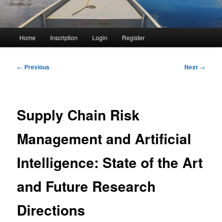
Main
Home
Inscription
Login
Register
menu
Post
←
Previous
Next
→
navigation
Supply Chain Risk
Management and Artificial
Intelligence: State of the Art
and Future Research
Directions