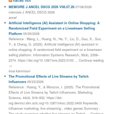
KMCMS RSS
MEMOIRE J ANCEL DSCG 2026 V08.07.26
07/08/2026
mémoire J ANCEL DSCG 2026
ancel
Artificial Intelligence (AI) Assistant in Online Shopping: A
Randomized Field Experiment on a Livestream Selling
Platform
05/26/2026
Reference : Wang, L., Huang, N., He, Y., Liu, D., Guo, X., Sun,
Y., & Cheng, G. (2025). Artificial intelligence (AI) assistant in
online shopping: A randomized field experiment on a livestream
selling platform. Information Systems Research, 36(4), 2358–
2374. https://doi.org/10.1287/isre.2023.0103 … Continue reading
→
loua kammoun
The Promotional Effects of Live Streams by Twitch
Influencers
05/23/2026
Reference : Huang, Y., & Morozov, I. (2025). The Promotional
Effects of Live Streams by Twitch Influencers. Marketing
Science, 44(4), 916–932. https://doi-
org.devinci.idm.oclc.org/10.1287/mksc.2022.0400 Keywords:
influencer marketing, live streaming , video games Summary :
The study examines whether live streams on Twitch … Continue