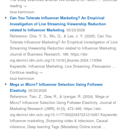
reading →
loua kammoun
Can You Tolerate Influencer Marketing? An Empirical
Investigation of Live Streaming Viewership Reduction
related to Influencer Marketing.
05/23/2026
Reference: Choi, Y. S., Wu, Q., & Lee, J. Y. (2025). Can You
Tolerate Influencer Marketing? An Empirical Investigation of Live
Streaming Viewership Reduction related to Influencer Marketing.
Journal of Business Research, 188. https://doi-
org.devinci.idm.oclc.org/10.1016/j.jbusres.2024.115094
Keywords: Influencer Marketing, Live Streaming ,Persuasion …
Continue reading →
loua kammoun
Mega or Micro? Influencer Selection Using Follower
Elasticity.
05/23/2026
Reference: Tian, Z., Dew, R., & Iyengar, R. (2024). Mega or
Micro? Influencer Selection Using Follower Elasticity. Journal of
Marketing Research (JMR), 61(3), 472–495. https://doi-
org.devinci.idm.oclc.org/10.1177/00222437231210267 Keywords:
Influencer marketing ,Streaming video & television, Causal
inference, Deep learning Tags (Metadata) Online social …