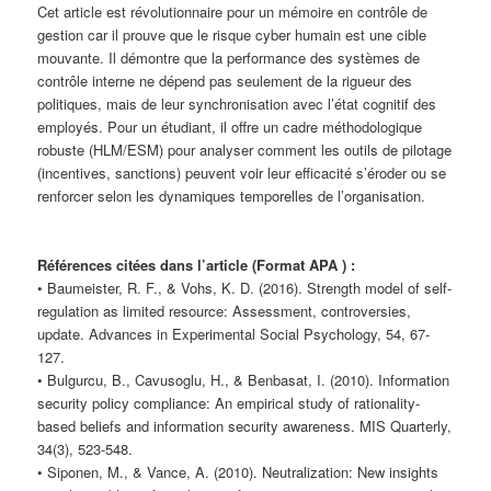
Cet article est révolutionnaire pour un mémoire en contrôle de
gestion car il prouve que le risque cyber humain est une cible
mouvante. Il démontre que la performance des systèmes de
contrôle interne ne dépend pas seulement de la rigueur des
politiques, mais de leur synchronisation avec l’état cognitif des
employés. Pour un étudiant, il offre un cadre méthodologique
robuste (HLM/ESM) pour analyser comment les outils de pilotage
(incentives, sanctions) peuvent voir leur efficacité s’éroder ou se
renforcer selon les dynamiques temporelles de l’organisation.
Références citées dans l’article (Format APA ) :
• Baumeister, R. F., & Vohs, K. D. (2016). Strength model of self-
regulation as limited resource: Assessment, controversies,
update. Advances in Experimental Social Psychology, 54, 67-
127.
• Bulgurcu, B., Cavusoglu, H., & Benbasat, I. (2010). Information
security policy compliance: An empirical study of rationality-
based beliefs and information security awareness. MIS Quarterly,
34(3), 523-548.
• Siponen, M., & Vance, A. (2010). Neutralization: New insights