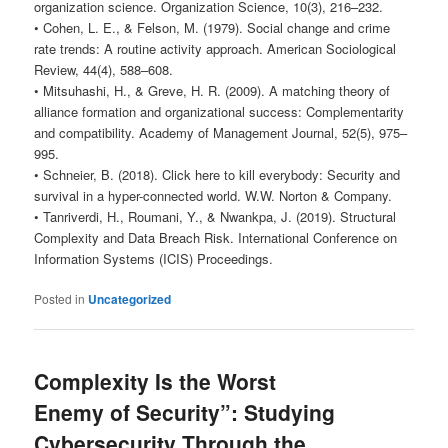
organization science. Organization Science, 10(3), 216–232.
• Cohen, L. E., & Felson, M. (1979). Social change and crime
rate trends: A routine activity approach. American Sociological
Review, 44(4), 588–608.
• Mitsuhashi, H., & Greve, H. R. (2009). A matching theory of
alliance formation and organizational success: Complementarity
and compatibility. Academy of Management Journal, 52(5), 975–
995.
• Schneier, B. (2018). Click here to kill everybody: Security and
survival in a hyper-connected world. W.W. Norton & Company.
• Tanriverdi, H., Roumani, Y., & Nwankpa, J. (2019). Structural
Complexity and Data Breach Risk. International Conference on
Information Systems (ICIS) Proceedings.
Posted in
Uncategorized
Complexity Is the Worst
Enemy of Security”: Studying
Cybersecurity Through the