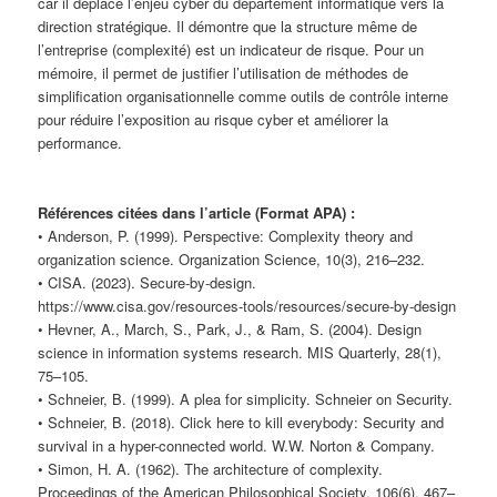
car il déplace l’enjeu cyber du département informatique vers la
direction stratégique. Il démontre que la structure même de
l’entreprise (complexité) est un indicateur de risque. Pour un
mémoire, il permet de justifier l’utilisation de méthodes de
simplification organisationnelle comme outils de contrôle interne
pour réduire l’exposition au risque cyber et améliorer la
performance.
Références citées dans l’article (Format APA) :
• Anderson, P. (1999). Perspective: Complexity theory and
organization science. Organization Science, 10(3), 216–232.
• CISA. (2023). Secure-by-design.
https://www.cisa.gov/resources-tools/resources/secure-by-design
• Hevner, A., March, S., Park, J., & Ram, S. (2004). Design
science in information systems research. MIS Quarterly, 28(1),
75–105.
• Schneier, B. (1999). A plea for simplicity. Schneier on Security.
• Schneier, B. (2018). Click here to kill everybody: Security and
survival in a hyper-connected world. W.W. Norton & Company.
• Simon, H. A. (1962). The architecture of complexity.
Proceedings of the American Philosophical Society, 106(6), 467–