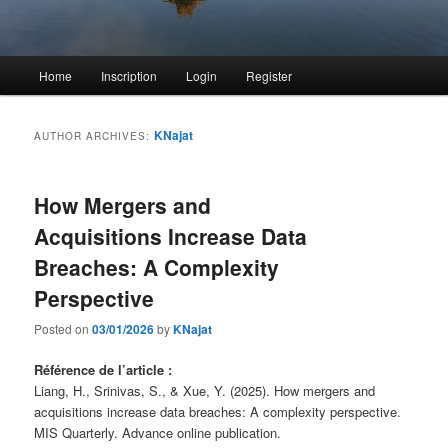
Main
Home
Inscription
Login
Register
menu
KNajat
AUTHOR ARCHIVES:
How Mergers and
Acquisitions Increase Data
Breaches: A Complexity
Perspective
Posted on
03/01/2026
by
KNajat
Référence de l’article :
Liang, H., Srinivas, S., & Xue, Y. (2025). How mergers and
acquisitions increase data breaches: A complexity perspective.
MIS Quarterly. Advance online publication.