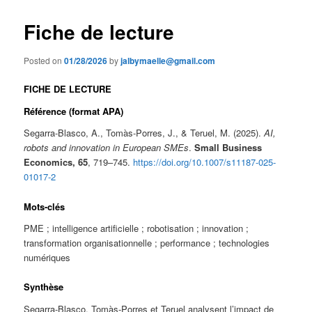
Fiche de lecture
Posted on
01/28/2026
by
jalbymaelle@gmail.com
FICHE DE LECTURE
Référence (format APA)
Segarra-Blasco, A., Tomàs-Porres, J., & Teruel, M. (2025).
AI,
robots and innovation in European SMEs
.
Small Business
Economics, 65
, 719–745.
https://doi.org/10.1007/s11187-025-
01017-2
Mots-clés
PME ; intelligence artificielle ; robotisation ; innovation ;
transformation organisationnelle ; performance ; technologies
numériques
Synthèse
Segarra-Blasco, Tomàs-Porres et Teruel analysent l’impact de