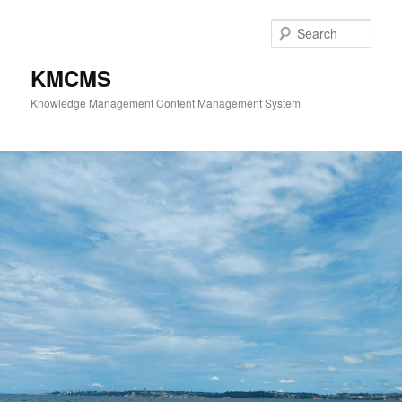
Skip
to
Sear
primary
content
KMCMS
Knowledge Management Content Management System