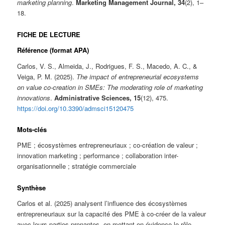
marketing planning
.
Marketing Management Journal, 34
(2), 1–
18.
FICHE DE LECTURE
Référence (format APA)
Carlos, V. S., Almeida, J., Rodrigues, F. S., Macedo, A. C., &
Veiga, P. M. (2025).
The impact of entrepreneurial ecosystems
on value co-creation in SMEs: The moderating role of marketing
innovations
.
Administrative Sciences, 15
(12), 475.
https://doi.org/10.3390/admsci15120475
Mots-clés
PME ; écosystèmes entrepreneuriaux ; co-création de valeur ;
innovation marketing ; performance ; collaboration inter-
organisationnelle ; stratégie commerciale
Synthèse
Carlos et al. (2025) analysent l’influence des écosystèmes
entrepreneuriaux sur la capacité des PME à co-créer de la valeur
avec leurs parties prenantes, en mettant en évidence le rôle