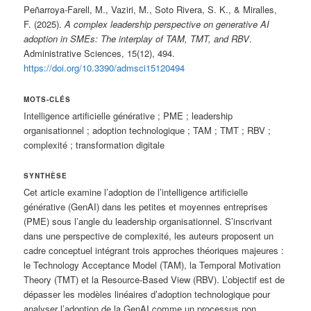
Peñarroya-Farell, M., Vaziri, M., Soto Rivera, S. K., & Miralles,
F. (2025).
A complex leadership perspective on generative AI
adoption in SMEs: The interplay of TAM, TMT, and RBV
.
Administrative Sciences, 15(12), 494.
https://doi.org/10.3390/admsci15120494
MOTS-CLÉS
Intelligence artificielle générative ; PME ; leadership
organisationnel ; adoption technologique ; TAM ; TMT ; RBV ;
complexité ; transformation digitale
SYNTHÈSE
Cet article examine l’adoption de l’intelligence artificielle
générative (GenAI) dans les petites et moyennes entreprises
(PME) sous l’angle du leadership organisationnel. S’inscrivant
dans une perspective de complexité, les auteurs proposent un
cadre conceptuel intégrant trois approches théoriques majeures :
le Technology Acceptance Model (TAM), la Temporal Motivation
Theory (TMT) et la Resource-Based View (RBV). L’objectif est de
dépasser les modèles linéaires d’adoption technologique pour
analyser l’adoption de la GenAI comme un processus non