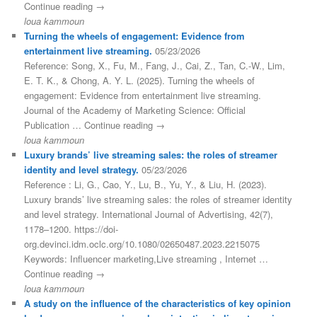
Continue reading →
loua kammoun
Turning the wheels of engagement: Evidence from
entertainment live streaming.
05/23/2026
Reference: Song, X., Fu, M., Fang, J., Cai, Z., Tan, C.-W., Lim,
E. T. K., & Chong, A. Y. L. (2025). Turning the wheels of
engagement: Evidence from entertainment live streaming.
Journal of the Academy of Marketing Science: Official
Publication … Continue reading →
loua kammoun
Luxury brands’ live streaming sales: the roles of streamer
identity and level strategy.
05/23/2026
Reference : Li, G., Cao, Y., Lu, B., Yu, Y., & Liu, H. (2023).
Luxury brands’ live streaming sales: the roles of streamer identity
and level strategy. International Journal of Advertising, 42(7),
1178–1200. https://doi-
org.devinci.idm.oclc.org/10.1080/02650487.2023.2215075
Keywords: Influencer marketing,Live streaming , Internet …
Continue reading →
loua kammoun
A study on the influence of the characteristics of key opinion