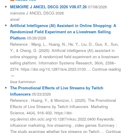
MEMOIRE J ANCEL DSCG 2026 V08.07.26
07/08/2026
mémoire J ANCEL DSCG 2026
ancel
Artificial Intelligence (AI) Assistant in Online Shopping: A
Randomized Field Experiment on a Livestream Selling
Platform
05/26/2026
Reference : Wang, L., Huang, N., He, Y., Liu, D., Guo, X., Sun,
Y., & Cheng, G. (2025). Artificial intelligence (AI) assistant in
online shopping: A randomized field experiment on a livestream
selling platform. Information Systems Research, 36(4), 2358–
2374. https://doi.org/10.1287/isre.2023.0103 … Continue reading
→
loua kammoun
The Promotional Effects of Live Streams by Twitch
Influencers
05/23/2026
Reference : Huang, Y., & Morozov, I. (2025). The Promotional
Effects of Live Streams by Twitch Influencers. Marketing
Science, 44(4), 916–932. https://doi-
org.devinci.idm.oclc.org/10.1287/mksc.2022.0400 Keywords:
influencer marketing, live streaming , video games Summary :
The study examines whether live streams on Twitch … Continue