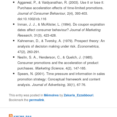
Aggarwal, P., & Vaidyanathan, R. (2003). Use it or lose it:
Purchase acceleration effects of time-limited promotions.
Journal of Consumer Behaviour
, 2(4), 393-403.
doi:10.1002/cb.116
Inman, J. J., & McAlister, L. (1994). Do coupon expiration
dates affect consumer behaviour?
Journal of Marketing
Research
, 31(3), 423-428.
Kahneman, D., & Tversky, A. (1979). Prospect theory: An
analysis of decision making under risk.
Econometrica
,
47(2), 263-291.
Neslin, S. A., Henderson, C., & Quelch, J. (1985).
Consumer promotions and the acceleration of product
purchases.
Marketing Science
, 4(2), 147-165.
Spears, N. (2001). Time pressure and information in sales
promotion strategy: Conceptual framework and content
analysis.
Journal of Advertising
, 30(1), 67-76.
This entry was posted in
Mémoires
by
Zakaria_Ezzabbouri
.
Bookmark the
permalink
.
KMCMS RSS