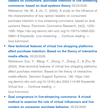
leaders on consumers’ purchase intention in live streaming
commerce: based on dual-systems theory
05/23/2026
Reference: He, W., & Jin, C. (2024). A study on the influence of
the characteristics of key opinion leaders on consumers’
purchase intention in live streaming commerce: based on dual-
systems theory. Electronic Commerce Research, 24(2), 1235–
1265. https://doi-org.devinci.idm.oclc.org/10.1007/s10660-022-
09651-8 Keywords: Live streaming … Continue reading →
loua kammoun
How technical features of virtual live shopping platforms
affect purchase intention: Based on the theory of interactive
media effects.
05/23/2026
Reference: Sun, Y., Wang, Y., Zhong, Y., Zhang, Z., & Zhu, M.
(2024). How technical features of virtual live shopping platforms
affect purchase intention: Based on the theory of interactive
media effects. Decision Support Systems, 180. https://doi-
org.devinci.idm.oclc.org/10.1016/j.dss.2024.114189 Keywords:
Virtual live … Continue reading →
loua kammoun
Dual congruence in live-streaming commerce: A mixed-
method to examine the role of virtual influencers and live
content on consumer purchase behavior.
05/23/2026