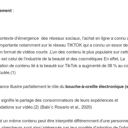
ement
:
ontexte d’émergence des réseaux sociaux, l’achat en ligne a connu 
importante notamment sur le réseau TIKTOK qui a connu un essor de 
n format de vidéos courts .L’un des contenu le plus populaire sur cett
 est celui de l’industrie de la beauté et des cosmétiques En effet, La
ion de contenu lié à la beauté sur TikTok a augmenté de 38 % au c
oulée.(1)
ance illustre parfaitement le rôle du
bouche-à-oreille électronique
 signifie le partage des consommateurs de leurs expériences et
tions sur vidéo.(2) (Babi´c Rosario et al., 2020)
 un même contenu peut être interprété différemment d’une personne
s chercheurs sont ainsi intéressés par leur modèle d’adoption de l’inf