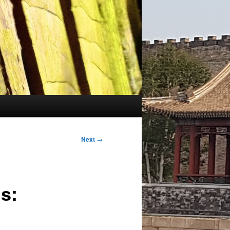
Next
→
s: