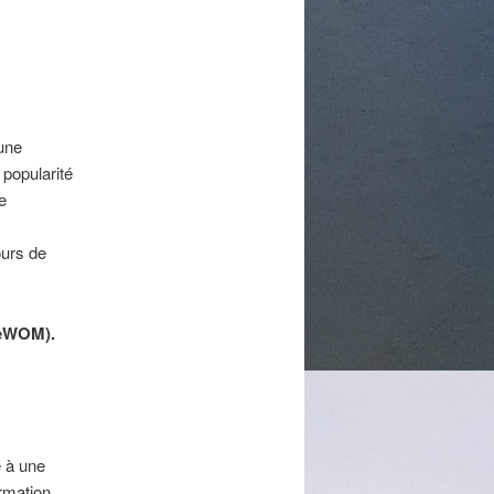
une
popularité
e
ours de
 (eWOM).
 à une
ormation.