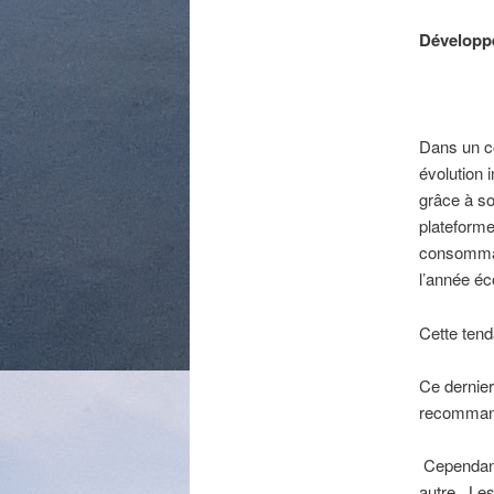
Développ
Dans un c
évolution 
grâce à so
plateforme
consommat
l’année éc
Cette tend
Ce dernier
recommanda
Cependant
autre . Le