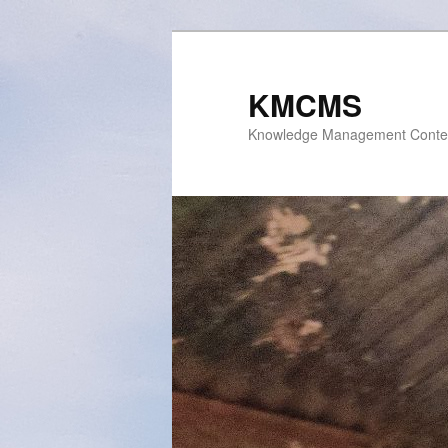
Skip
to
primary
KMCMS
content
Knowledge Management Conte