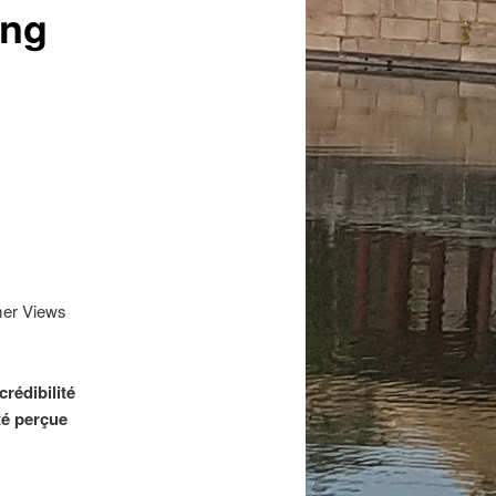
ing
y
mer Views
crédibilité
ité perçue