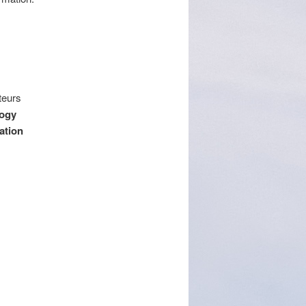
teurs
ogy
ation