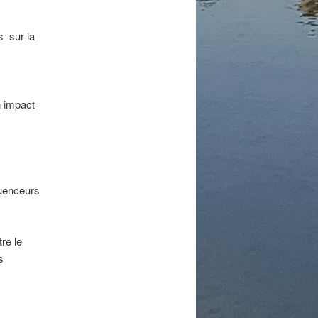
s sur la
n impact
luenceurs
re le
s