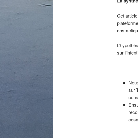
La synthè
Cet articl
plateforme
cosmétiqu
L’hypothès
sur l’inte
Nous
sur 
cons
Ensu
reco
cosm