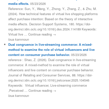
media effects.
05/23/2026
Reference: Sun, Y., Wang, Y., Zhong, Y., Zhang, Z., & Zhu, M.
(2024). How technical features of virtual live shopping platforms
affect purchase intention: Based on the theory of interactive
media effects. Decision Support Systems, 180. https://doi-
org.devinci.idm.oclc.org/10.1016/j.dss.2024.114189 Keywords:
Virtual live … Continue reading →
loua kammoun
Dual congruence in live-streaming commerce: A mixed-
method to examine the role of virtual influencers and live
content on consumer purchase behavior.
05/23/2026
reference : Shao, Z. (2026). Dual congruence in live-streaming
commerce: A mixed-method to examine the role of virtual
influencers and live content on consumer purchase behavior.
Journal of Retailing and Consumer Services, 88. https://doi-
org.devinci.idm.oclc.org/10.1016/j.jretconser.2025.104546
Keywords: Virtual influencer, Live-streaming commerce
,Perceived … Continue reading →
loua kammoun