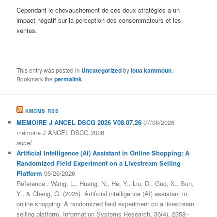
Cependant le chevauchement de ces deux stratégies a un
impact négatif sur la perception des consommateurs et les
ventes.
This entry was posted in
Uncategorized
by
loua kammoun
.
Bookmark the
permalink
.
KMCMS RSS
MEMOIRE J ANCEL DSCG 2026 V08.07.26
07/08/2026
mémoire J ANCEL DSCG 2026
ancel
Artificial Intelligence (AI) Assistant in Online Shopping: A
Randomized Field Experiment on a Livestream Selling
Platform
05/26/2026
Reference : Wang, L., Huang, N., He, Y., Liu, D., Guo, X., Sun,
Y., & Cheng, G. (2025). Artificial intelligence (AI) assistant in
online shopping: A randomized field experiment on a livestream
selling platform. Information Systems Research, 36(4), 2358–