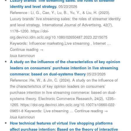
Luxury brands’ live streaming sales: the roles of streamer
identity and level strategy.
05/23/2026
Reference : Li, G., Cao, Y., Lu, B., Yu, Y., & Liu, H. (2023).
Luxury brands’ live streaming sales: the roles of streamer identity
and level strategy. International Journal of Advertising, 42(7),
1178–1200. https://doi-
org.devinci.idm.oclc.org/10.1080/02650487.2023.2215075
Keywords: Influencer marketing,Live streaming , Internet …
Continue reading →
loua kammoun
A study on the influence of the characteristics of key opinion
leaders on consumers’ purchase intention in live streaming
commerce: based on dual-systems theory
05/23/2026
Reference: He, W., & Jin, C. (2024). A study on the influence of
the characteristics of key opinion leaders on consumers’
purchase intention in live streaming commerce: based on dual-
systems theory. Electronic Commerce Research, 24(2), 1235–
1265. https://doi-org.devinci.idm.oclc.org/10.1007/s10660-022-
09651-8 Keywords: Live streaming … Continue reading →
loua kammoun
How technical features of virtual live shopping platforms
affect purchase intention: Based on the theory of interactive