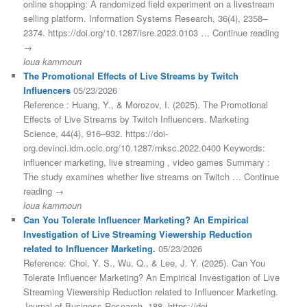
online shopping: A randomized field experiment on a livestream
selling platform. Information Systems Research, 36(4), 2358–
2374. https://doi.org/10.1287/isre.2023.0103 … Continue reading
→
loua kammoun
The Promotional Effects of Live Streams by Twitch
Influencers
05/23/2026
Reference : Huang, Y., & Morozov, I. (2025). The Promotional
Effects of Live Streams by Twitch Influencers. Marketing
Science, 44(4), 916–932. https://doi-
org.devinci.idm.oclc.org/10.1287/mksc.2022.0400 Keywords:
influencer marketing, live streaming , video games Summary :
The study examines whether live streams on Twitch … Continue
reading →
loua kammoun
Can You Tolerate Influencer Marketing? An Empirical
Investigation of Live Streaming Viewership Reduction
related to Influencer Marketing.
05/23/2026
Reference: Choi, Y. S., Wu, Q., & Lee, J. Y. (2025). Can You
Tolerate Influencer Marketing? An Empirical Investigation of Live
Streaming Viewership Reduction related to Influencer Marketing.
Journal of Business Research, 188. https://doi-