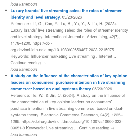
loua kammoun
Luxury brands’ live streaming sales: the roles of streamer
identity and level strategy.
05/23/2026
Reference : Li, G., Cao, Y., Lu, B., Yu, Y., & Liu, H. (2023).
Luxury brands’ live streaming sales: the roles of streamer identity
and level strategy. International Journal of Advertising, 42(7),
1178–1200. https://doi-
org.devinci.idm.oclc.org/10.1080/02650487.2023.2215075
Keywords: Influencer marketing,Live streaming , Internet …
Continue reading →
loua kammoun
A study on the influence of the characteristics of key opinion
leaders on consumers’ purchase intention in live streaming
commerce: based on dual-systems theory
05/23/2026
Reference: He, W., & Jin, C. (2024). A study on the influence of
the characteristics of key opinion leaders on consumers’
purchase intention in live streaming commerce: based on dual-
systems theory. Electronic Commerce Research, 24(2), 1235–
1265. https://doi-org.devinci.idm.oclc.org/10.1007/s10660-022-
09651-8 Keywords: Live streaming … Continue reading →
loua kammoun