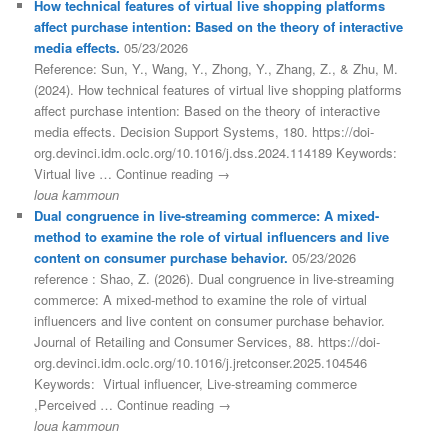
How technical features of virtual live shopping platforms
affect purchase intention: Based on the theory of interactive
media effects.
05/23/2026
Reference: Sun, Y., Wang, Y., Zhong, Y., Zhang, Z., & Zhu, M.
(2024). How technical features of virtual live shopping platforms
affect purchase intention: Based on the theory of interactive
media effects. Decision Support Systems, 180. https://doi-
org.devinci.idm.oclc.org/10.1016/j.dss.2024.114189 Keywords:
Virtual live … Continue reading →
loua kammoun
Dual congruence in live-streaming commerce: A mixed-
method to examine the role of virtual influencers and live
content on consumer purchase behavior.
05/23/2026
reference : Shao, Z. (2026). Dual congruence in live-streaming
commerce: A mixed-method to examine the role of virtual
influencers and live content on consumer purchase behavior.
Journal of Retailing and Consumer Services, 88. https://doi-
org.devinci.idm.oclc.org/10.1016/j.jretconser.2025.104546
Keywords: Virtual influencer, Live-streaming commerce
,Perceived … Continue reading →
loua kammoun