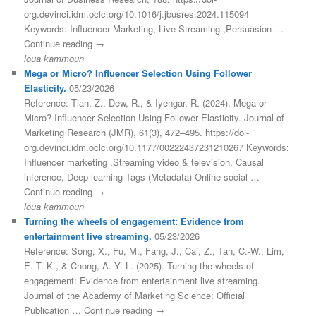
org.devinci.idm.oclc.org/10.1016/j.jbusres.2024.115094
Keywords: Influencer Marketing, Live Streaming ,Persuasion …
Continue reading →
loua kammoun
Mega or Micro? Influencer Selection Using Follower
Elasticity.
05/23/2026
Reference: Tian, Z., Dew, R., & Iyengar, R. (2024). Mega or
Micro? Influencer Selection Using Follower Elasticity. Journal of
Marketing Research (JMR), 61(3), 472–495. https://doi-
org.devinci.idm.oclc.org/10.1177/00222437231210267 Keywords:
Influencer marketing ,Streaming video & television, Causal
inference, Deep learning Tags (Metadata) Online social …
Continue reading →
loua kammoun
Turning the wheels of engagement: Evidence from
entertainment live streaming.
05/23/2026
Reference: Song, X., Fu, M., Fang, J., Cai, Z., Tan, C.-W., Lim,
E. T. K., & Chong, A. Y. L. (2025). Turning the wheels of
engagement: Evidence from entertainment live streaming.
Journal of the Academy of Marketing Science: Official
Publication … Continue reading →