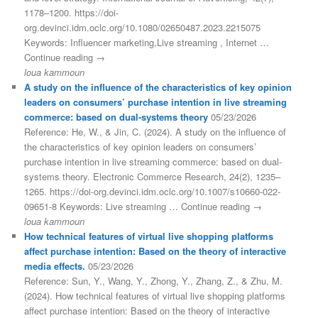
1178–1200. https://doi-
org.devinci.idm.oclc.org/10.1080/02650487.2023.2215075
Keywords: Influencer marketing,Live streaming , Internet …
Continue reading →
loua kammoun
A study on the influence of the characteristics of key opinion
leaders on consumers’ purchase intention in live streaming
commerce: based on dual-systems theory
05/23/2026
Reference: He, W., & Jin, C. (2024). A study on the influence of
the characteristics of key opinion leaders on consumers’
purchase intention in live streaming commerce: based on dual-
systems theory. Electronic Commerce Research, 24(2), 1235–
1265. https://doi-org.devinci.idm.oclc.org/10.1007/s10660-022-
09651-8 Keywords: Live streaming … Continue reading →
loua kammoun
How technical features of virtual live shopping platforms
affect purchase intention: Based on the theory of interactive
media effects.
05/23/2026
Reference: Sun, Y., Wang, Y., Zhong, Y., Zhang, Z., & Zhu, M.
(2024). How technical features of virtual live shopping platforms
affect purchase intention: Based on the theory of interactive