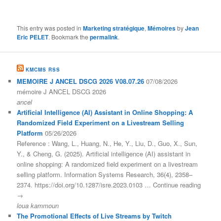
This entry was posted in
Marketing stratégique
,
Mémoires
by
Jean
Eric PELET
. Bookmark the
permalink
.
KMCMS RSS
MEMOIRE J ANCEL DSCG 2026 V08.07.26
07/08/2026
mémoire J ANCEL DSCG 2026
ancel
Artificial Intelligence (AI) Assistant in Online Shopping: A
Randomized Field Experiment on a Livestream Selling
Platform
05/26/2026
Reference : Wang, L., Huang, N., He, Y., Liu, D., Guo, X., Sun,
Y., & Cheng, G. (2025). Artificial intelligence (AI) assistant in
online shopping: A randomized field experiment on a livestream
selling platform. Information Systems Research, 36(4), 2358–
2374. https://doi.org/10.1287/isre.2023.0103 … Continue reading
→
loua kammoun
The Promotional Effects of Live Streams by Twitch