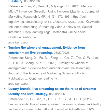
Elasticity.
05/23/2026
Reference: Tian, Z., Dew, R., & Iyengar, R. (2024). Mega or
Micro? Influencer Selection Using Follower Elasticity. Journal of
Marketing Research (JMR), 61(3), 472–495. https://doi-
org.devinci.idm.oclc.org/10.1177/00222437231210267 Keywords:
Influencer marketing ,Streaming video & television, Causal
inference, Deep learning Tags (Metadata) Online social …
Continue reading →
loua kammoun
Turning the wheels of engagement: Evidence from
entertainment live streaming.
05/23/2026
Reference: Song, X., Fu, M., Fang, J., Cai, Z., Tan, C.-W., Lim,
E. T. K., & Chong, A. Y. L. (2025). Turning the wheels of
engagement: Evidence from entertainment live streaming.
Journal of the Academy of Marketing Science: Official
Publication … Continue reading →
loua kammoun
Luxury brands’ live streaming sales: the roles of streamer
identity and level strategy.
05/23/2026
Reference : Li, G., Cao, Y., Lu, B., Yu, Y., & Liu, H. (2023).
Luxury brands’ live streaming sales: the roles of streamer identity
and level strategy. International Journal of Advertising, 42(7),