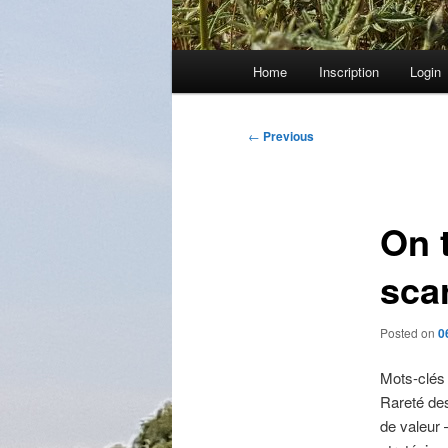
Main
Home
Inscription
Login
menu
Post
←
Previous
navigation
On 
sca
Posted on
0
Mots-clés
Rareté des
de valeur 