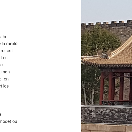
 le
e la rareté
re, est
 Les
de
ou non
e, en
t les
e
 mode) ou