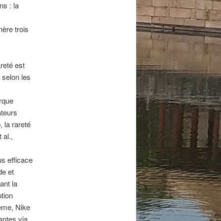
s : la
ère trois
areté est
 selon les
arque
ateurs
 la rareté
 al.,
us efficace
de et
ant la
tion
même, Nike
ntes via