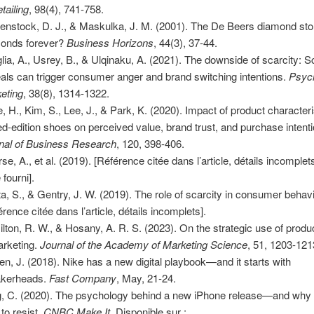
tailing
, 98(4), 741-758.
enstock, D. J., & Maskulka, J. M. (2001). The De Beers diamond sto
onds forever?
Business Horizons
, 44(3), 37-44.
glia, A., Usrey, B., & Ulqinaku, A. (2021). The downside of scarcity: S
als can trigger consumer anger and brand switching intentions.
Psyc
eting
, 38(8), 1314-1322.
, H., Kim, S., Lee, J., & Park, K. (2020). Impact of product characteri
ted-edition shoes on perceived value, brand trust, and purchase intenti
nal of Business Research
, 120, 398-406.
se, A., et al. (2019). [Référence citée dans l’article, détails incomplet
 fourni].
a, S., & Gentry, J. W. (2019). The role of scarcity in consumer behavi
érence citée dans l’article, détails incomplets].
lton, R. W., & Hosany, A. R. S. (2023). On the strategic use of produ
arketing.
Journal of the Academy of Marketing Science
, 51, 1203-121
en, J. (2018). Nike has a new digital playbook—and it starts with
akerheads.
Fast Company
, May, 21-24.
g, C. (2020). The psychology behind a new iPhone release—and why i
 to resist.
CNBC Make It
. Disponible sur :