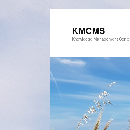
Skip
to
primary
KMCMS
content
Knowledge Management Conte