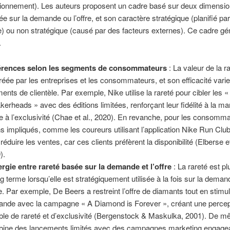
ionnement). Les auteurs proposent un cadre basé sur deux dimension
ée sur la demande ou l’offre, et son caractère stratégique (planifié par
se) ou non stratégique (causé par des facteurs externes). Ce cadre gén
.
érences selon les segments de consommateurs
: La valeur de la r
réée par les entreprises et les consommateurs, et son efficacité varie
ents de clientèle. Par exemple, Nike utilise la rareté pour cibler les «
kerheads » avec des éditions limitées, renforçant leur fidélité à la m
e à l’exclusivité (Chae et al., 2020). En revanche, pour les consomm
s impliqués, comme les coureurs utilisant l’application Nike Run Club,
réduire les ventes, car ces clients préfèrent la disponibilité (Elberse et
).
rgie entre rareté basée sur la demande et l’offre
: La rareté est pl
ng terme lorsqu’elle est stratégiquement utilisée à la fois sur la deman
fre. Par exemple, De Beers a restreint l’offre de diamants tout en stimul
nde avec la campagne « A Diamond is Forever », créant une percep
ble de rareté et d’exclusivité (Bergenstock & Maskulka, 2001). De 
ine des lancements limités avec des campagnes marketing engagea