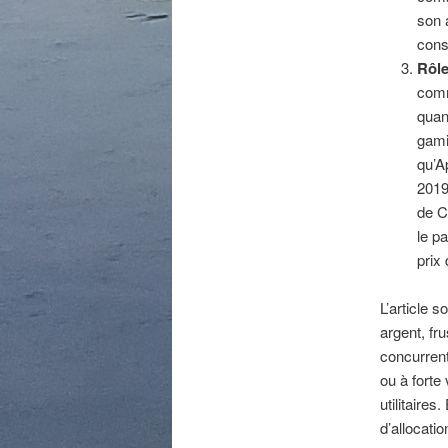
son 
cons
Rôle
comm
quan
gami
qu’A
2019
de C
le p
prix
L’article 
argent, fru
concurrent
ou à forte
utilitaire
d’allocati