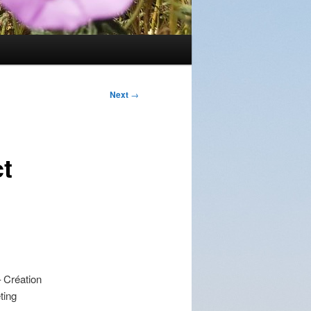
Next
→
ct
– Création
ting