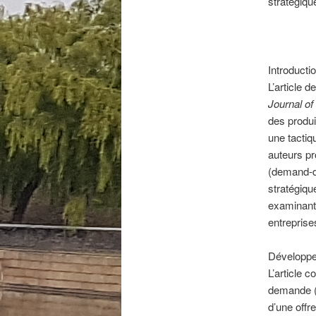
stratégiqu
Introducti
L’article 
Journal o
des produi
une tacti
auteurs pr
(demand-dr
stratégiqu
examinant 
entreprises
Développ
L’article c
demande (
d’une offr