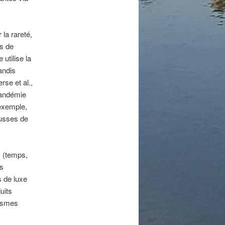
la rareté,
ns de
utilise la
andis
rse et al.,
pandémie
 exemple,
hausses de
s (temps,
es
s de luxe
uits
nismes