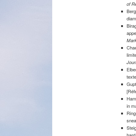
of Re
Berg
diam
Bira
appe
Mark
Chae
limi
Jour
Elber
texte
Gupt
[Réf
Hami
in m
Ring
sne
Stei
hard