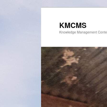
Skip
to
primary
KMCMS
content
Knowledge Management Conte