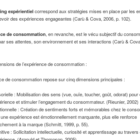
ing expérientiel
correspond aux stratégies mises en place par les e
evoir des expériences engageantes (Carù & Cova, 2006, p. 102).
nce de consommation
, en revanche, est le vécu subjectif du conso
par ses attentes, son environnement et ses interactions (Carù & Cova
nsions de l’expérience de consommation :
ce de consommation repose sur cinq dimensions principales :
orielle : Mobilisation des sens (vue, ouïe, toucher, goût, odorat) pour 
périence et stimuler l’engagement du consommateur. (Rieunier, 2002)
ionnelle : Création de sentiments forts et mémorables chez le cons
 une expérience est émotionnellement marquante, plus elle renforce
tachement à la marque (Schmitt, 1999, p. 55).
tive : Sollicitation intellectuelle, curiosité et apprentissage au travers
périence. (Arnould et Thompson, 2005)