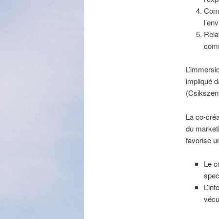
Comp
l’en
Rela
comm
L’immersio
impliqué d
(Csikszent
La co-créa
du marketi
favorise 
Le c
spec
L’in
vécu