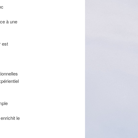
ec
nce à une
 est
ionnelles
périentiel
mple
enrichit le