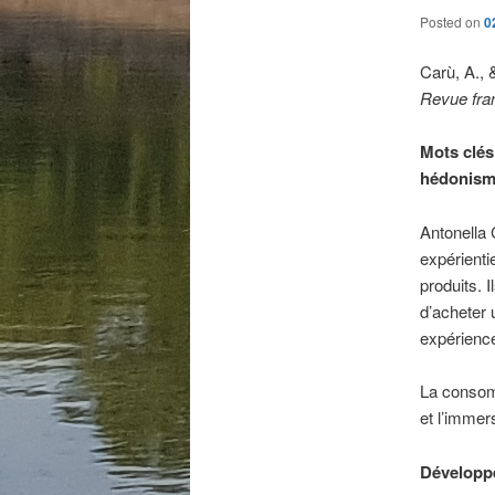
Posted on
0
Carù, A., 
Revue fra
Mots clés
hédonisme
Antonella 
expérienti
produits. 
d’acheter 
expérience
La consomm
et l’immer
Développ