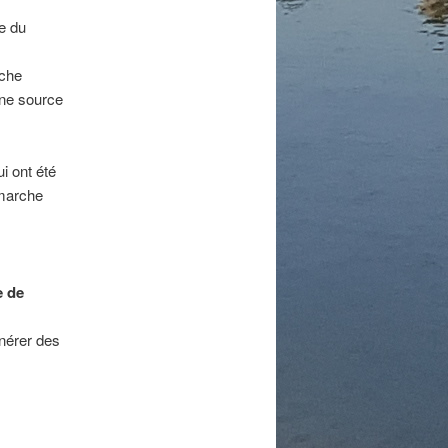
ue du
oche
une source
i ont été
émarche
 de
nérer des