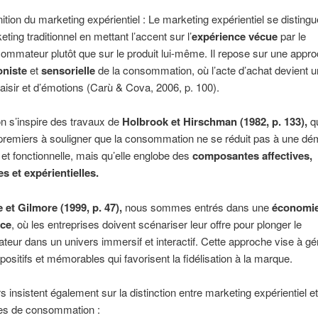
nition du marketing expérientiel : Le marketing expérientiel se disting
eting traditionnel en mettant l’accent sur l’
expérience vécue
par le
ommateur plutôt que sur le produit lui-même. Il repose sur une appr
oniste
et
sensorielle
de la consommation, où l’acte d’achat devient 
laisir et d’émotions (Carù & Cova, 2006, p. 100).
on s’inspire des travaux de
Holbrook et Hirschman (1982, p. 133)
,
qu
 premiers à souligner que la consommation ne se réduit pas à une d
e et fonctionnelle, mais qu’elle englobe des
composantes affectives,
s et expérientielles
.
 et Gilmore (1999, p. 47)
,
nous sommes entrés dans une
économie
nce
, où les entreprises doivent scénariser leur offre pour plonger le
ur dans un univers immersif et interactif. Cette approche vise à gé
positifs et mémorables qui favorisent la fidélisation à la marque.
s insistent également sur la distinction entre marketing expérientiel et
es de consommation :