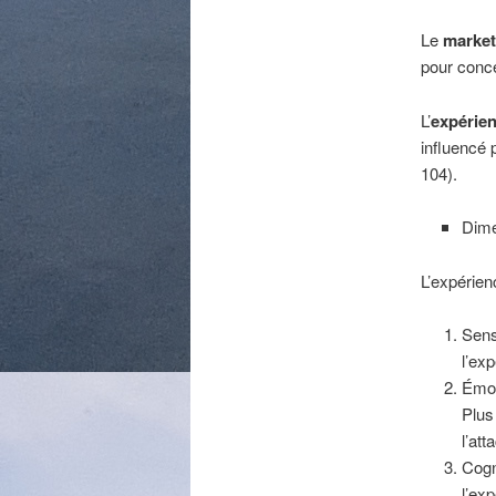
Le
market
pour conc
L’
expérie
influencé 
104).
Dime
L’expérien
Sens
l’ex
Émot
Plus
l’at
Cogni
l’ex