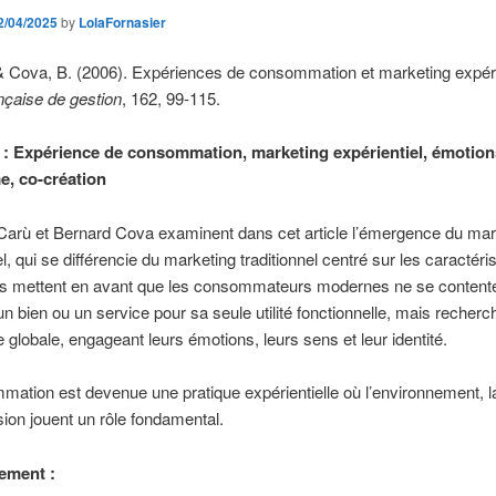
2/04/2025
by
LolaFornasier
& Cova, B. (2006). Expériences de consommation et marketing expéri
nçaise de gestion
, 162, 99-115.
 : Expérience de consommation, marketing expérientiel, émotion
, co-création
Carù et Bernard Cova examinent dans cet article l’émergence du mar
el, qui se différencie du marketing traditionnel centré sur les caractéri
Ils mettent en avant que les consommateurs modernes ne se contente
un bien ou un service pour sa seule utilité fonctionnelle, mais recherc
 globale, engageant leurs émotions, leurs sens et leur identité.
ation est devenue une pratique expérientielle où l’environnement, la
sion jouent un rôle fondamental.
ement :