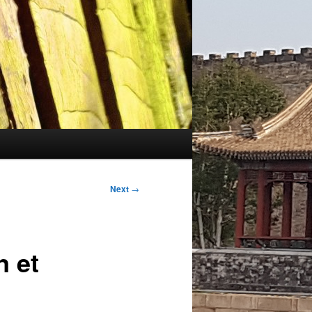
Next
→
 et