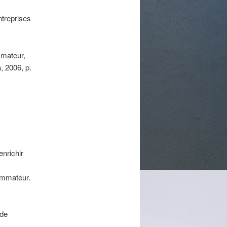
ntreprises
mmateur,
, 2006, p.
enrichir
ommateur.
 de