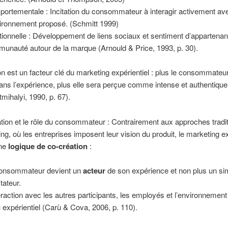
ortementale : Incitation du consommateur à interagir activement av
vironnement proposé. (Schmitt 1999)
tionnelle : Développement de liens sociaux et sentiment d’appartena
unauté autour de la marque (Arnould & Price, 1993, p. 30).
n est un facteur clé du marketing expérientiel : plus le consommateur
ans l’expérience, plus elle sera perçue comme intense et authentique
mihalyi, 1990, p. 67).
tion et le rôle du consommateur : Contrairement aux approches tradit
ng, où les entreprises imposent leur vision du produit, le marketing ex
une
logique de co-création
:
onsommateur devient un
acteur
de son expérience et non plus un si
tateur.
teraction avec les autres participants, les employés et l’environnement 
 expérientiel (Carù & Cova, 2006, p. 110).