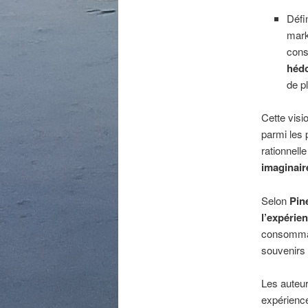
Défi
mark
cons
héd
de p
Cette visi
parmi les
rationnell
imaginaire
Selon
Pine
l’expérie
consommate
souvenirs 
Les auteur
expérienc