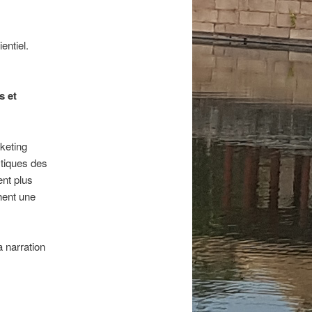
entiel.
s et
keting
stiques des
nt plus
hent une
 narration