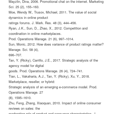
Mayzlin, Dina, 2006. Promotional chat on the internet. Marketing
Sci. 25 (2), 155–163.
Moe, Wendy W., Trusov, Michael, 2011. The value of social
dynamics in online product
ratings forums. J. Mark. Res. 48 (3), 444–456.
Ryan, J.K., Sun, D., Zhao, X., 2012. Competition and
coordination in online marketplaces.
Prod. Operations Manage. 21 (6), 997–1014.
Sun, Monic, 2012. How does variance of product ratings matter?
Manage. Sci. 58 (4),
696–707.
Tan, Y. (Ricky), Carrillo, J.E., 2017. Strategic analysis of the
agency model for digital
goods. Prod. Operations Manage. 26 (4), 724–741.
Tian, L., Vakaharia, A.J., Tan, Y. (Ricky), Xu, Y., 2018.
Marketplace, reseller, or hybrid:
Strategic analysis of an emerging e-commerce model. Prod.
Operations Manage. 27
(8), 1595–1610.
Zhu, Feng, Zhang, Xiaoquan, 2010. Impact of online consumer
reviews on sales: the
moderating role of product and consumer characteristics. J.