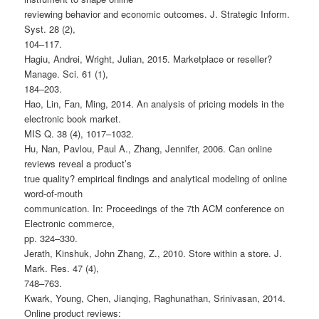
reviewing behavior and economic outcomes. J. Strategic Inform.
Syst. 28 (2),
104–117.
Hagiu, Andrei, Wright, Julian, 2015. Marketplace or reseller?
Manage. Sci. 61 (1),
184–203.
Hao, Lin, Fan, Ming, 2014. An analysis of pricing models in the
electronic book market.
MIS Q. 38 (4), 1017–1032.
Hu, Nan, Pavlou, Paul A., Zhang, Jennifer, 2006. Can online
reviews reveal a product’s
true quality? empirical findings and analytical modeling of online
word-of-mouth
communication. In: Proceedings of the 7th ACM conference on
Electronic commerce,
pp. 324–330.
Jerath, Kinshuk, John Zhang, Z., 2010. Store within a store. J.
Mark. Res. 47 (4),
748–763.
Kwark, Young, Chen, Jianqing, Raghunathan, Srinivasan, 2014.
Online product reviews: