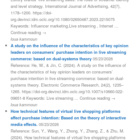
and level strategy. International Journal of Advertising, 42(7),
1178–1200. https://doi-
org.devinci.idm.oclc.org/10.1080/02650487.2023.2215075
Keywords: Influencer marketing,Live streaming , Internet …
Continue reading →
loua kammoun
A study on the influence of the characteristics of key opinion
leaders on consumers’ purchase intention in live streaming
commerce: based on dual-systems theory
05/23/2026
Reference: He, W., & Jin, C. (2024). A study on the influence of
the characteristics of key opinion leaders on consumers’
purchase intention in live streaming commerce: based on dual-
systems theory. Electronic Commerce Research, 24(2), 1235–
1265. https://doi-org.devinci.idm.oclc.org/10.1007/s10660-022-
09651-8 Keywords: Live streaming … Continue reading →
loua kammoun
How technical features of virtual live shopping platforms
affect purchase intention: Based on the theory of interactive
media effects.
05/23/2026
Reference: Sun, Y., Wang, Y., Zhong, Y., Zhang, Z., & Zhu, M.
(2024). How technical features of virtual live shopping platforms