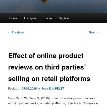
Main
Home
Inscription
Login
Register
menu
Post
←
Previous
Next
→
navigation
Effect of online product
reviews on third parties’
selling on retail platforms
Posted on
07/05/2020
by
Jean Eric PELET
Song W, Li W, Geng S, (2020), Effect of online product reviews
on third parties’ selling on retail platforms, Electronic Commerce