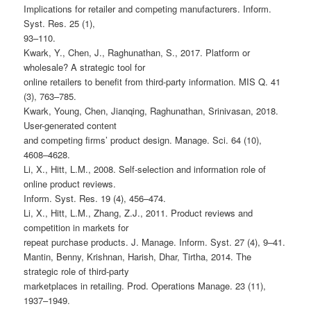
Implications for retailer and competing manufacturers. Inform.
Syst. Res. 25 (1),
93–110.
Kwark, Y., Chen, J., Raghunathan, S., 2017. Platform or
wholesale? A strategic tool for
online retailers to benefit from third-party information. MIS Q. 41
(3), 763–785.
Kwark, Young, Chen, Jianqing, Raghunathan, Srinivasan, 2018.
User-generated content
and competing firms’ product design. Manage. Sci. 64 (10),
4608–4628.
Li, X., Hitt, L.M., 2008. Self-selection and information role of
online product reviews.
Inform. Syst. Res. 19 (4), 456–474.
Li, X., Hitt, L.M., Zhang, Z.J., 2011. Product reviews and
competition in markets for
repeat purchase products. J. Manage. Inform. Syst. 27 (4), 9–41.
Mantin, Benny, Krishnan, Harish, Dhar, Tirtha, 2014. The
strategic role of third-party
marketplaces in retailing. Prod. Operations Manage. 23 (11),
1937–1949.