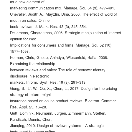
as a new element of
marketing communication mix. Manage. Sci. 54 (3), 477–491.
Chevalier, Judith A., Mayzlin, Dina, 2006. The effect of word of
mouth on sales: Online
book reviews. J. Mark. Res. 43 (3), 345–354.
Dellarocas, Chrysanthos, 2006. Strategic manipulation of internet
opinion forums:
Implications for consumers and firms. Manage. Sci. 52 (10),
1577–1593.
Forman, Chris, Ghose, Anindya, Wiesenfeld, Batia, 2008.
Examining the relationship
between reviews and sales: The role of reviewer identity
disclosure in electronic
markets. Inform. Syst. Res. 19 (3), 291–313.
Geng, S., Li, W., Qu, X., Chen, L., 2017. Design for the pricing
strategy of return-freight
insurance based on online product reviews. Electron. Commer.
Res. Appl. 25, 16–28.
Gutt, Dominik, Neumann, Jürgen, Zimmermann, Steffen,
Kundisch, Dennis, Chen,
Jianqing, 2019. Design of review systems—A strategic
instrument to shape online