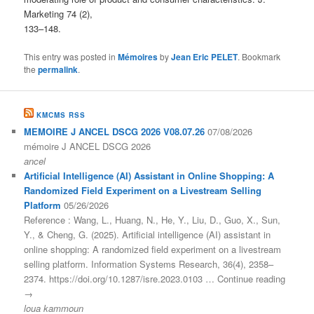
Marketing 74 (2),
133–148.
This entry was posted in
Mémoires
by
Jean Eric PELET
. Bookmark
the
permalink
.
KMCMS RSS
MEMOIRE J ANCEL DSCG 2026 V08.07.26
07/08/2026
mémoire J ANCEL DSCG 2026
ancel
Artificial Intelligence (AI) Assistant in Online Shopping: A
Randomized Field Experiment on a Livestream Selling
Platform
05/26/2026
Reference : Wang, L., Huang, N., He, Y., Liu, D., Guo, X., Sun,
Y., & Cheng, G. (2025). Artificial intelligence (AI) assistant in
online shopping: A randomized field experiment on a livestream
selling platform. Information Systems Research, 36(4), 2358–
2374. https://doi.org/10.1287/isre.2023.0103 … Continue reading
→
loua kammoun