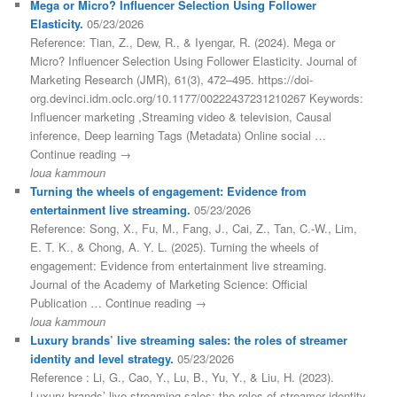
Mega or Micro? Influencer Selection Using Follower
Elasticity.
05/23/2026
Reference: Tian, Z., Dew, R., & Iyengar, R. (2024). Mega or
Micro? Influencer Selection Using Follower Elasticity. Journal of
Marketing Research (JMR), 61(3), 472–495. https://doi-
org.devinci.idm.oclc.org/10.1177/00222437231210267 Keywords:
Influencer marketing ,Streaming video & television, Causal
inference, Deep learning Tags (Metadata) Online social …
Continue reading →
loua kammoun
Turning the wheels of engagement: Evidence from
entertainment live streaming.
05/23/2026
Reference: Song, X., Fu, M., Fang, J., Cai, Z., Tan, C.-W., Lim,
E. T. K., & Chong, A. Y. L. (2025). Turning the wheels of
engagement: Evidence from entertainment live streaming.
Journal of the Academy of Marketing Science: Official
Publication … Continue reading →
loua kammoun
Luxury brands’ live streaming sales: the roles of streamer
identity and level strategy.
05/23/2026
Reference : Li, G., Cao, Y., Lu, B., Yu, Y., & Liu, H. (2023).
Luxury brands’ live streaming sales: the roles of streamer identity