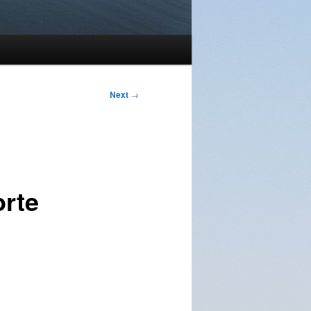
Next
→
orte