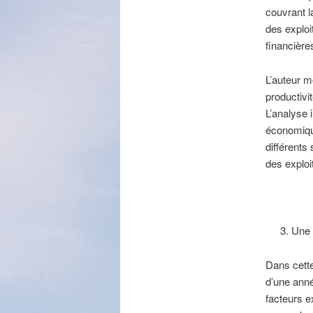
couvrant l
des exploi
financières
L’auteur m
productivi
L’analyse 
économiqu
différents
des exploit
Une 
Dans cette
d’une année
facteurs e