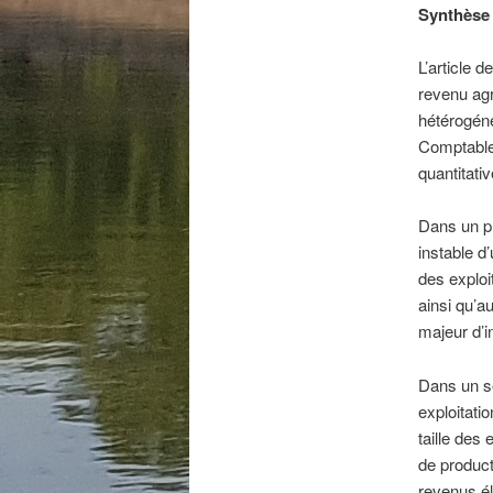
Synthèse
L’article 
revenu agr
hétérogéné
Comptable 
quantitati
Dans un pr
instable d
des exploi
ainsi qu’au
majeur d’i
Dans un se
exploitati
taille des
de product
revenus él