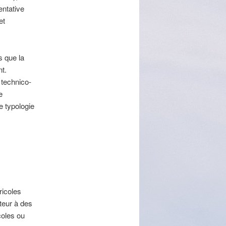
entative
et
s que la
nt.
 technico-
e
e typologie
ricoles
cteur à des
coles ou