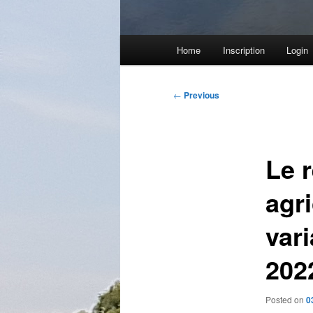
Main
Home
Inscription
Login
menu
Post
←
Previous
navigation
Le 
agri
vari
202
Posted on
0