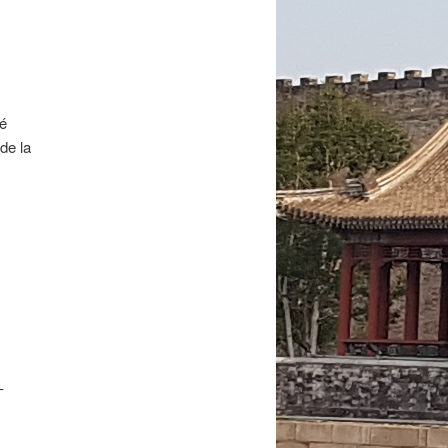
té
de la
–