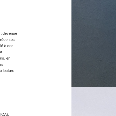
est devenue
 récentes
ié à des
st
urs, en
ées
e lecture
RICA),