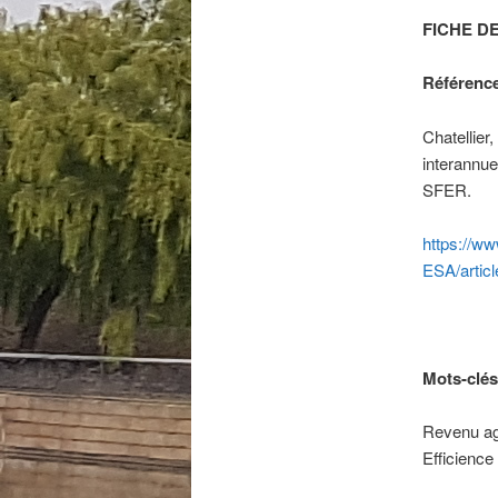
FICHE D
Référenc
Chatellier,
interannue
SFER.
https://ww
ESA/artic
Mots-clés
Revenu agr
Efficience