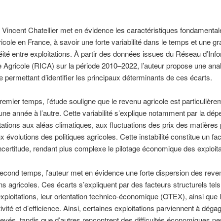
de Vincent Chatellier met en évidence les caractéristiques fondamenta
icole en France, à savoir une forte variabilité dans le temps et une g
ité entre exploitations. À partir des données issues du Réseau d’Inf
Agricole (RICA) sur la période 2010–2022, l’auteur propose une ana
ve permettant d’identifier les principaux déterminants de ces écarts.
emier temps, l’étude souligne que le revenu agricole est particulière
’une année à l’autre. Cette variabilité s’explique notamment par la dé
tations aux aléas climatiques, aux fluctuations des prix des matières
x évolutions des politiques agricoles. Cette instabilité constitue un fa
ncertitude, rendant plus complexe le pilotage économique des exploita
cond temps, l’auteur met en évidence une forte dispersion des reve
ons agricoles. Ces écarts s’expliquent par des facteurs structurels tels
 exploitations, leur orientation technico-économique (OTEX), ainsi que 
ivité et d’efficience. Ainsi, certaines exploitations parviennent à déga
evés, tandis que d’autres rencontrent des difficultés économiques pe