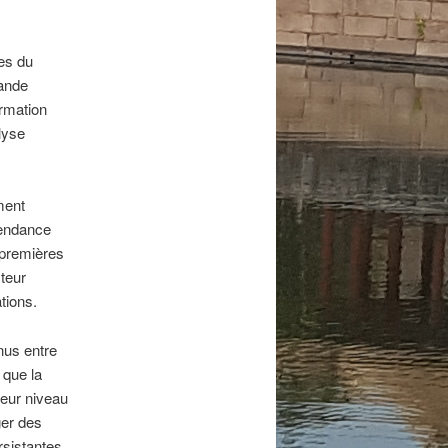
les du
rande
ormation
lyse
ment
pendance
 premières
cteur
tions.
nus entre
 que la
leur niveau
ger des
rsistantes,