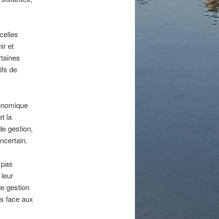
 celles
ir et
rtaines
ifs de
conomique
t la
de gestion,
ncertain.
t pas
 leur
de gestion
ns face aux