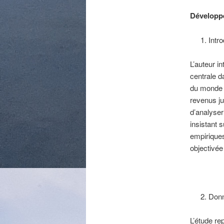
Développ
Intr
L’auteur i
centrale d
du monde a
revenus jug
d’analyser
insistant 
empiriques
objectivée 
Donn
L’étude re