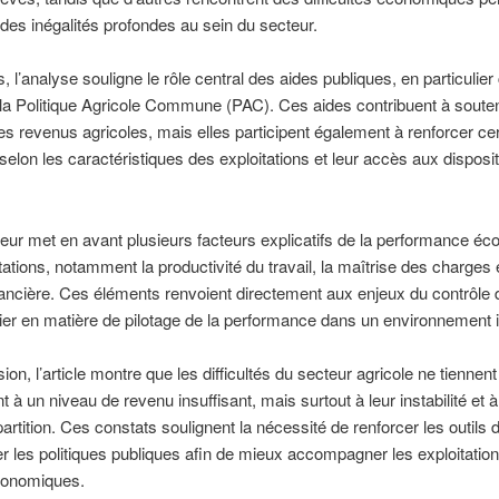
 des inégalités profondes au sein du secteur.
s, l’analyse souligne le rôle central des aides publiques, en particulier
la Politique Agricole Commune (PAC). Ces aides contribuent à souten
 les revenus agricoles, mais elles participent également à renforcer ce
 selon les caractéristiques des exploitations et leur accès aux disposit
uteur met en avant plusieurs facteurs explicatifs de la performance é
tations, notamment la productivité du travail, la maîtrise des charges e
inancière. Ces éléments renvoient directement aux enjeux du contrôle 
lier en matière de pilotage de la performance dans un environnement i
ion, l’article montre que les difficultés du secteur agricole ne tiennen
 à un niveau de revenu insuffisant, mais surtout à leur instabilité et à
partition. Ces constats soulignent la nécessité de renforcer les outils 
er les politiques publiques afin de mieux accompagner les exploitatio
conomiques.