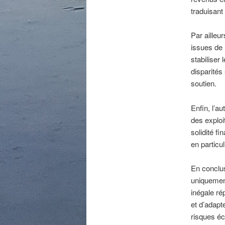
traduisant
Par ailleur
issues de 
stabiliser
disparités
soutien.
Enfin, l’a
des exploi
solidité f
en particu
En conclus
uniquement
inégale ré
et d’adapt
risques é