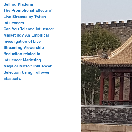
Selling Platform
The Promotional Effects of
Live Streams by Twitch
Influencers
Can You Tolerate Influencer
Marketing? An Empirical
Investigation of Live
Streaming Viewership
Reduction related to
Influencer Marketing.
Mega or Micro? Influencer
Selection Using Follower
Elasticity.