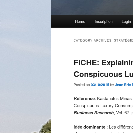
Main
Home
Inscription
Login
menu
CATEGORY ARCHIVES:
STRATÉGI
FICHE: Explainin
Conspicuous L
Posted on
03/10/2015
by
Jean Eric
Référence
: Kastanakis Minas 
Conspicuous Luxury Consumptio
Business Research
, Vol. 67,
Idée dominante
: Les différe