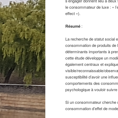
s’engager donnent lieu à deu
le consommateur de luxe : « l’
effect »).
Résumé
:
La recherche de statut social e
consommation de produits de l
déterminants importants à pren
cette étude développe un modèl
également centraux et explique
visible/reconnaissable/observabl
susceptibilité d’avoir une influ
comportements des consommate
psychologique à vouloir suivre 
Si un consommateur cherche un 
consommation d’effet de mode