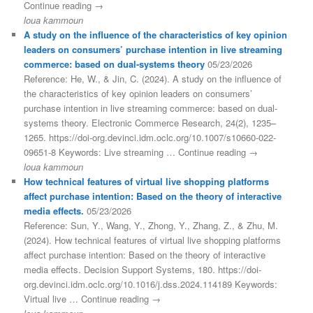
Continue reading →
loua kammoun
A study on the influence of the characteristics of key opinion
leaders on consumers’ purchase intention in live streaming
commerce: based on dual-systems theory
05/23/2026
Reference: He, W., & Jin, C. (2024). A study on the influence of
the characteristics of key opinion leaders on consumers’
purchase intention in live streaming commerce: based on dual-
systems theory. Electronic Commerce Research, 24(2), 1235–
1265. https://doi-org.devinci.idm.oclc.org/10.1007/s10660-022-
09651-8 Keywords: Live streaming … Continue reading →
loua kammoun
How technical features of virtual live shopping platforms
affect purchase intention: Based on the theory of interactive
media effects.
05/23/2026
Reference: Sun, Y., Wang, Y., Zhong, Y., Zhang, Z., & Zhu, M.
(2024). How technical features of virtual live shopping platforms
affect purchase intention: Based on the theory of interactive
media effects. Decision Support Systems, 180. https://doi-
org.devinci.idm.oclc.org/10.1016/j.dss.2024.114189 Keywords:
Virtual live … Continue reading →