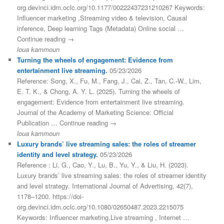
org.devinci.idm.oclc.org/10.1177/00222437231210267 Keywords:
Influencer marketing ,Streaming video & television, Causal
inference, Deep learning Tags (Metadata) Online social …
Continue reading →
loua kammoun
Turning the wheels of engagement: Evidence from
entertainment live streaming.
05/23/2026
Reference: Song, X., Fu, M., Fang, J., Cai, Z., Tan, C.-W., Lim,
E. T. K., & Chong, A. Y. L. (2025). Turning the wheels of
engagement: Evidence from entertainment live streaming.
Journal of the Academy of Marketing Science: Official
Publication … Continue reading →
loua kammoun
Luxury brands’ live streaming sales: the roles of streamer
identity and level strategy.
05/23/2026
Reference : Li, G., Cao, Y., Lu, B., Yu, Y., & Liu, H. (2023).
Luxury brands’ live streaming sales: the roles of streamer identity
and level strategy. International Journal of Advertising, 42(7),
1178–1200. https://doi-
org.devinci.idm.oclc.org/10.1080/02650487.2023.2215075
Keywords: Influencer marketing,Live streaming , Internet …