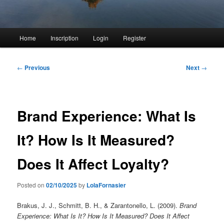
Main
Home
Inscription
Login
Register
menu
Post
←
Previous
Next
→
navigation
Brand Experience: What Is
It? How Is It Measured?
Does It Affect Loyalty?
Posted on
02/10/2025
by
LolaFornasier
Brakus, J. J., Schmitt, B. H., & Zarantonello, L. (2009).
Brand
Experience: What Is It? How Is It Measured? Does It Affect