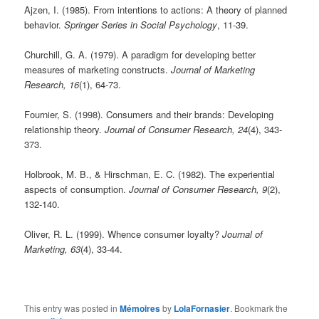
Ajzen, I. (1985). From intentions to actions: A theory of planned
behavior.
Springer Series in Social Psychology
, 11-39.
Churchill, G. A. (1979). A paradigm for developing better
measures of marketing constructs.
Journal of Marketing
Research, 16
(1), 64-73.
Fournier, S. (1998). Consumers and their brands: Developing
relationship theory.
Journal of Consumer Research, 24
(4), 343-
373.
Holbrook, M. B., & Hirschman, E. C. (1982). The experiential
aspects of consumption.
Journal of Consumer Research, 9
(2),
132-140.
Oliver, R. L. (1999). Whence consumer loyalty?
Journal of
Marketing, 63
(4), 33-44.
This entry was posted in
Mémoires
by
LolaFornasier
. Bookmark the