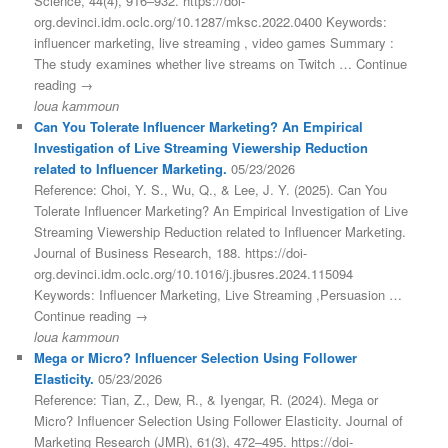
Science, 44(4), 916–932. https://doi-
org.devinci.idm.oclc.org/10.1287/mksc.2022.0400 Keywords:
influencer marketing, live streaming , video games Summary :
The study examines whether live streams on Twitch … Continue
reading →
loua kammoun
Can You Tolerate Influencer Marketing? An Empirical
Investigation of Live Streaming Viewership Reduction
related to Influencer Marketing.
05/23/2026
Reference: Choi, Y. S., Wu, Q., & Lee, J. Y. (2025). Can You
Tolerate Influencer Marketing? An Empirical Investigation of Live
Streaming Viewership Reduction related to Influencer Marketing.
Journal of Business Research, 188. https://doi-
org.devinci.idm.oclc.org/10.1016/j.jbusres.2024.115094
Keywords: Influencer Marketing, Live Streaming ,Persuasion …
Continue reading →
loua kammoun
Mega or Micro? Influencer Selection Using Follower
Elasticity.
05/23/2026
Reference: Tian, Z., Dew, R., & Iyengar, R. (2024). Mega or
Micro? Influencer Selection Using Follower Elasticity. Journal of
Marketing Research (JMR), 61(3), 472–495. https://doi-