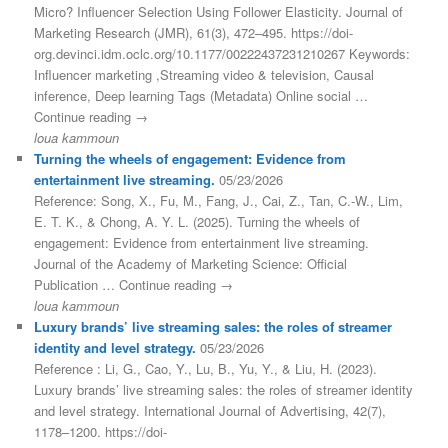
Micro? Influencer Selection Using Follower Elasticity. Journal of
Marketing Research (JMR), 61(3), 472–495. https://doi-
org.devinci.idm.oclc.org/10.1177/00222437231210267 Keywords:
Influencer marketing ,Streaming video & television, Causal
inference, Deep learning Tags (Metadata) Online social …
Continue reading →
loua kammoun
Turning the wheels of engagement: Evidence from
entertainment live streaming.
05/23/2026
Reference: Song, X., Fu, M., Fang, J., Cai, Z., Tan, C.-W., Lim,
E. T. K., & Chong, A. Y. L. (2025). Turning the wheels of
engagement: Evidence from entertainment live streaming.
Journal of the Academy of Marketing Science: Official
Publication … Continue reading →
loua kammoun
Luxury brands’ live streaming sales: the roles of streamer
identity and level strategy.
05/23/2026
Reference : Li, G., Cao, Y., Lu, B., Yu, Y., & Liu, H. (2023).
Luxury brands’ live streaming sales: the roles of streamer identity
and level strategy. International Journal of Advertising, 42(7),
1178–1200. https://doi-