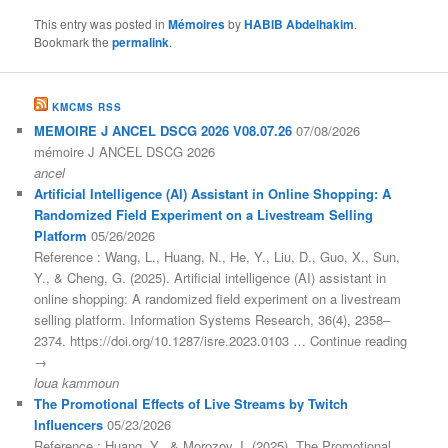
This entry was posted in
Mémoires
by
HABIB Abdelhakim
.
Bookmark the
permalink
.
KMCMS RSS
MEMOIRE J ANCEL DSCG 2026 V08.07.26
07/08/2026
mémoire J ANCEL DSCG 2026
ancel
Artificial Intelligence (AI) Assistant in Online Shopping: A
Randomized Field Experiment on a Livestream Selling
Platform
05/26/2026
Reference : Wang, L., Huang, N., He, Y., Liu, D., Guo, X., Sun,
Y., & Cheng, G. (2025). Artificial intelligence (AI) assistant in
online shopping: A randomized field experiment on a livestream
selling platform. Information Systems Research, 36(4), 2358–
2374. https://doi.org/10.1287/isre.2023.0103 … Continue reading
→
loua kammoun
The Promotional Effects of Live Streams by Twitch
Influencers
05/23/2026
Reference : Huang, Y., & Morozov, I. (2025). The Promotional