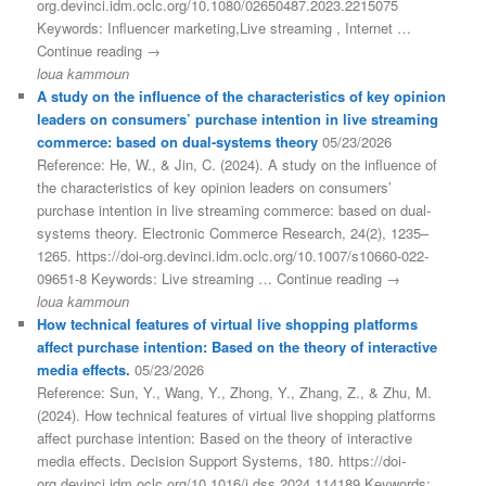
org.devinci.idm.oclc.org/10.1080/02650487.2023.2215075
Keywords: Influencer marketing,Live streaming , Internet …
Continue reading →
loua kammoun
A study on the influence of the characteristics of key opinion
leaders on consumers’ purchase intention in live streaming
commerce: based on dual-systems theory
05/23/2026
Reference: He, W., & Jin, C. (2024). A study on the influence of
the characteristics of key opinion leaders on consumers’
purchase intention in live streaming commerce: based on dual-
systems theory. Electronic Commerce Research, 24(2), 1235–
1265. https://doi-org.devinci.idm.oclc.org/10.1007/s10660-022-
09651-8 Keywords: Live streaming … Continue reading →
loua kammoun
How technical features of virtual live shopping platforms
affect purchase intention: Based on the theory of interactive
media effects.
05/23/2026
Reference: Sun, Y., Wang, Y., Zhong, Y., Zhang, Z., & Zhu, M.
(2024). How technical features of virtual live shopping platforms
affect purchase intention: Based on the theory of interactive
media effects. Decision Support Systems, 180. https://doi-
org.devinci.idm.oclc.org/10.1016/j.dss.2024.114189 Keywords: