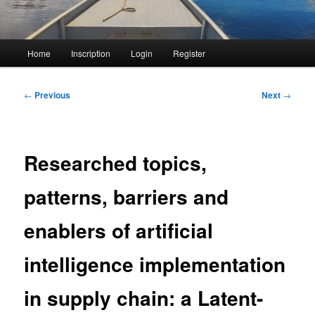
Main
Home
Inscription
Login
Register
menu
Post
←
Previous
Next
→
navigation
Researched topics,
patterns, barriers and
enablers of artificial
intelligence implementation
in supply chain: a Latent-