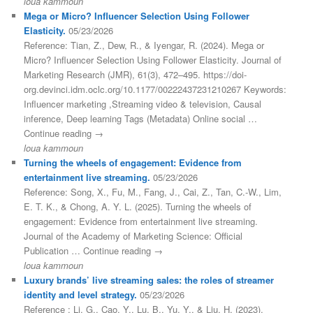
loua kammoun
Mega or Micro? Influencer Selection Using Follower
Elasticity.
05/23/2026
Reference: Tian, Z., Dew, R., & Iyengar, R. (2024). Mega or
Micro? Influencer Selection Using Follower Elasticity. Journal of
Marketing Research (JMR), 61(3), 472–495. https://doi-
org.devinci.idm.oclc.org/10.1177/00222437231210267 Keywords:
Influencer marketing ,Streaming video & television, Causal
inference, Deep learning Tags (Metadata) Online social …
Continue reading →
loua kammoun
Turning the wheels of engagement: Evidence from
entertainment live streaming.
05/23/2026
Reference: Song, X., Fu, M., Fang, J., Cai, Z., Tan, C.-W., Lim,
E. T. K., & Chong, A. Y. L. (2025). Turning the wheels of
engagement: Evidence from entertainment live streaming.
Journal of the Academy of Marketing Science: Official
Publication … Continue reading →
loua kammoun
Luxury brands’ live streaming sales: the roles of streamer
identity and level strategy.
05/23/2026
Reference : Li, G., Cao, Y., Lu, B., Yu, Y., & Liu, H. (2023).