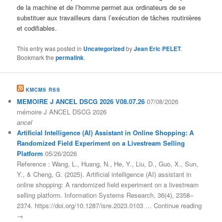
de la machine et de l’homme permet aux ordinateurs de se
substituer aux travailleurs dans l’exécution de tâches routinières
et codifiables.
This entry was posted in
Uncategorized
by
Jean Eric PELET
.
Bookmark the
permalink
.
KMCMS RSS
MEMOIRE J ANCEL DSCG 2026 V08.07.26
07/08/2026
mémoire J ANCEL DSCG 2026
ancel
Artificial Intelligence (AI) Assistant in Online Shopping: A
Randomized Field Experiment on a Livestream Selling
Platform
05/26/2026
Reference : Wang, L., Huang, N., He, Y., Liu, D., Guo, X., Sun,
Y., & Cheng, G. (2025). Artificial intelligence (AI) assistant in
online shopping: A randomized field experiment on a livestream
selling platform. Information Systems Research, 36(4), 2358–
2374. https://doi.org/10.1287/isre.2023.0103 … Continue reading
→