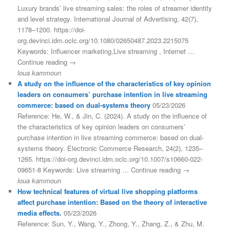
Luxury brands’ live streaming sales: the roles of streamer identity
and level strategy. International Journal of Advertising, 42(7),
1178–1200. https://doi-
org.devinci.idm.oclc.org/10.1080/02650487.2023.2215075
Keywords: Influencer marketing,Live streaming , Internet …
Continue reading →
loua kammoun
A study on the influence of the characteristics of key opinion
leaders on consumers’ purchase intention in live streaming
commerce: based on dual-systems theory
05/23/2026
Reference: He, W., & Jin, C. (2024). A study on the influence of
the characteristics of key opinion leaders on consumers’
purchase intention in live streaming commerce: based on dual-
systems theory. Electronic Commerce Research, 24(2), 1235–
1265. https://doi-org.devinci.idm.oclc.org/10.1007/s10660-022-
09651-8 Keywords: Live streaming … Continue reading →
loua kammoun
How technical features of virtual live shopping platforms
affect purchase intention: Based on the theory of interactive
media effects.
05/23/2026
Reference: Sun, Y., Wang, Y., Zhong, Y., Zhang, Z., & Zhu, M.