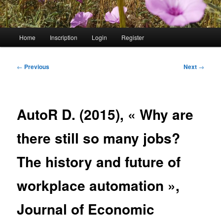
Main
Home
Inscription
Login
Register
menu
Post
←
Previous
Next
→
navigation
AutoR D. (2015), « Why are
there still so many jobs?
The history and future of
workplace automation »,
Journal of Economic