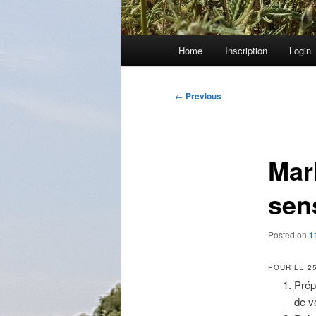
Main
Home
Inscription
Login
menu
Post
←
Previous
navigation
Mar
sen
Posted on
1
POUR LE 25
Prép
de v