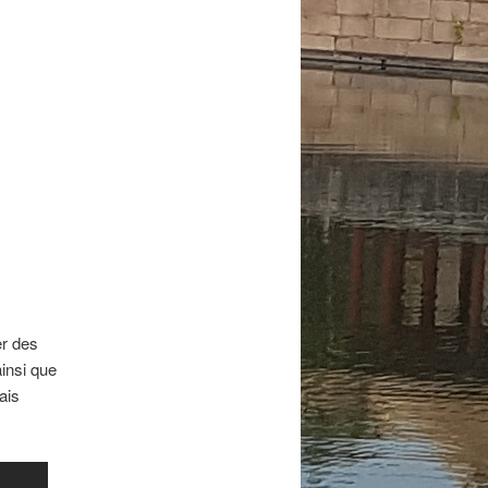
er des
ainsi que
ais