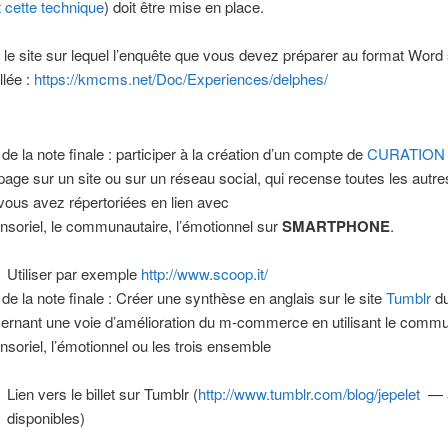
 cette technique
) doit être mise en place.
i le site sur lequel l’enquête que vous devez préparer au format Word
llée :
https://kmcms.net/Doc/Experiences/delphes/
de la note finale : participer à la création d’un compte de
CURATION
page sur un site ou sur un réseau social, qui recense toutes les autr
vous avez répertoriées en lien avec
ensoriel, le communautaire, l’émotionnel sur
SMARTPHONE
.
Utiliser par exemple
http://www.scoop.it/
de la note finale : Créer une synthèse en anglais sur le site
Tumblr
du
ernant une voie d’amélioration du m-commerce en utilisant le commu
ensoriel, l’émotionnel ou les trois ensemble
Lien vers le billet sur Tumblr (
http://www.tumblr.com/blog/jepelet
— 
disponibles)