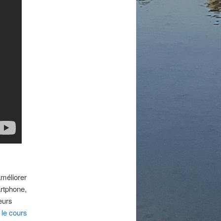
améliorer
artphone,
eurs
 le cours