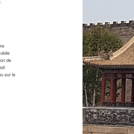
.
dre
obile
ion de
oit
nu sur le