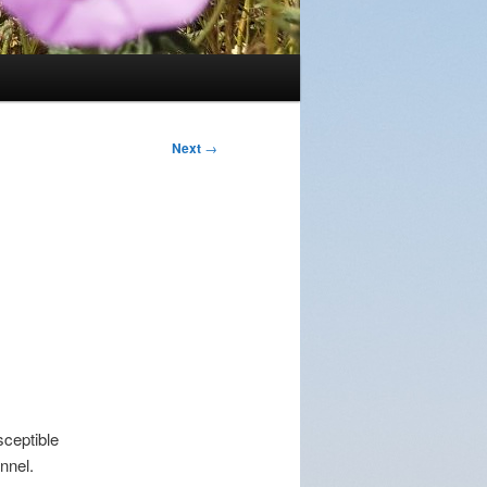
Next
→
sceptible
nnel.