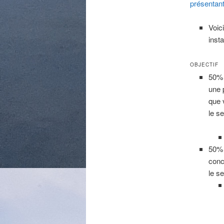
présentant
Voic
insta
OBJECTIF
50% 
une 
que 
le s
50% 
conc
le s