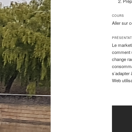
Prép
COURS
Aller sur 
PRÉSENTAT
Le marketi
comment un
change rad
consommat
s’adapter 
Web utilis