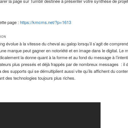
arer la page sur Tumblr destinée à présenter votre synthèse de projet
cette page :
https://kmcms.net/?p=1613
ION
ng évolue à la vitesse du cheval au galop lorsqu’il s’agit de compren
e marque peut gagner en notoriété et en image dans le digital. Le m
icalement la donne quant à la forme et au fond du message à l’intent
eurs plus pressés et déjà frappés par de nombreux messages : il d
à des supports qui se démultiplient aussi vite qu’ils affichent du conte
ant des technologies toujours plus riches.