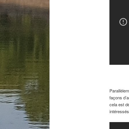
Parallèlem
façons d’a
cela est d
intéressés p