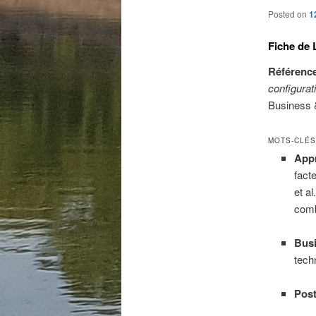
Posted on
1
Fiche de 
Référence
configurat
Business &
MOTS-CLÉS
Appr
fact
et al
comb
Busi
tech
Post