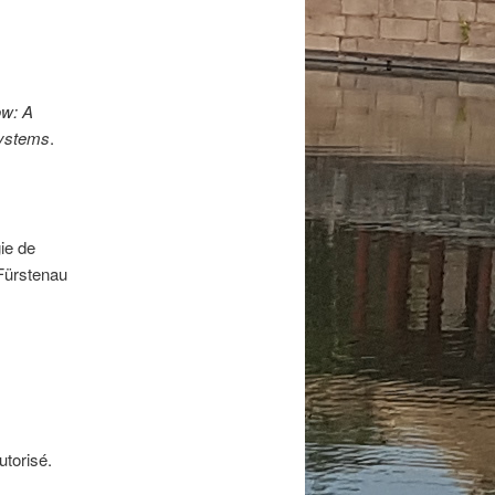
ow: A
systems
.
ie de
 Fürstenau
utorisé.