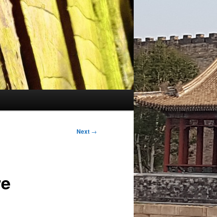
Next
→
re