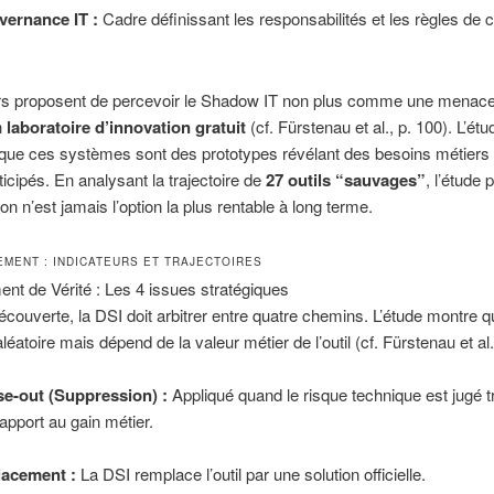
ernance IT :
Cadre définissant les responsabilités et les règles de 
rs proposent de percevoir le Shadow IT non plus comme une menace
n
laboratoire d’innovation gratuit
(cf. Fürstenau et al., p. 100). L’étu
que ces systèmes sont des prototypes révélant des besoins métiers 
ticipés. En analysant la trajectoire de
27 outils “sauvages”
, l’étude
on n’est jamais l’option la plus rentable à long terme.
MENT : INDICATEURS ET TRAJECTOIRES
nt de Vérité : Les 4 issues stratégiques
écouverte, la DSI doit arbitrer entre quatre chemins. L’étude montre q
léatoire mais dépend de la valeur métier de l’outil (cf. Fürstenau et al.
e-out (Suppression) :
Appliqué quand le risque technique est jugé t
rapport au gain métier.
lacement :
La DSI remplace l’outil par une solution officielle.