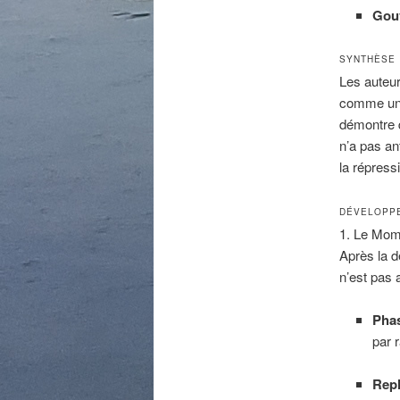
Gouv
SYNTHÈSE
Les auteu
comme u
démontre 
n’a pas an
la répressi
DÉVELOPPE
1. Le Mome
Après la d
n’est pas a
Phas
par 
Rep