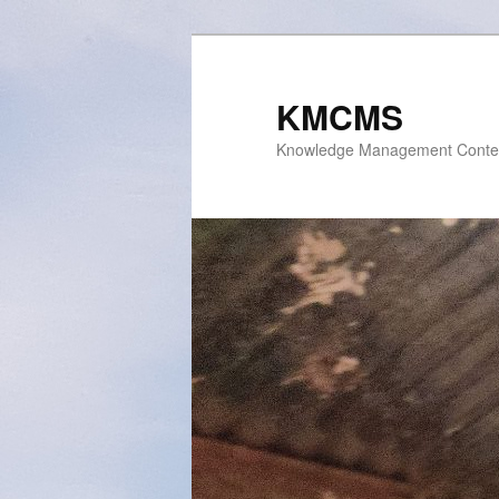
Skip
to
primary
KMCMS
content
Knowledge Management Conte