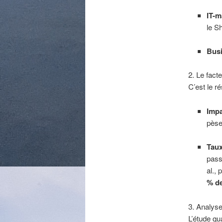
IT-m
le S
Busi
2. Le fact
C’est le ré
Impa
pèse
Taux
pass
al.,
% d
3. Analyse
L’étude qu