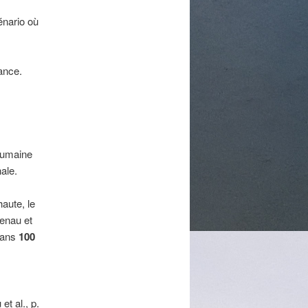
énario où
ance.
 humaine
nale.
aute, le
tenau et
 dans
100
t al., p.