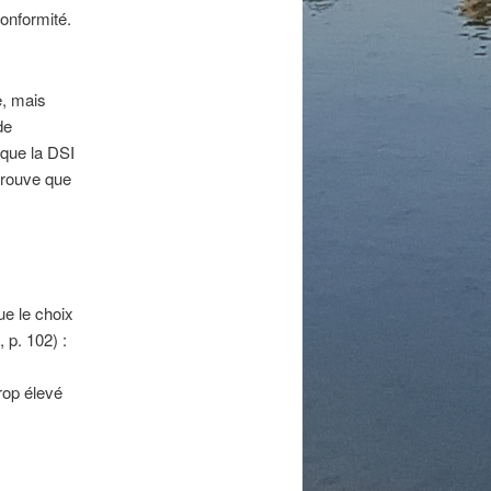
conformité.
, mais
de
que la DSI
 prouve que
ue le choix
, p. 102) :
rop élevé