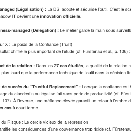
anaged (Légalisation) :
La DSI adopte et sécurise l’outil. C’est le sc
hadow IT devient une
innovation officielle
.
ness-managed (Délégation) :
Le métier garde la main sous surveill
eur X : Le poids de la Confiance (Trust)
sultat chiffré le plus important de l’étude (cf. Fürstenau et al., p. 106) :
ct de la relation :
Dans les
27 cas étudiés
, la qualité de la relation
 plus lourd que la performance technique de l’outil dans la décision fi
 de succès du “Trustful Replacement” :
Lorsque la confiance est h
age du clandestin au légal se fait sans perte de productivité (cf. Fürs
 p. 107). À l’inverse, une méfiance élevée garantit un retour à l’ombre
es cas
à court terme.
 du Risque : Le cercle vicieux de la répression
antifie les conséquences d’une gouvernance trop rigide (cf. Fürstenau e