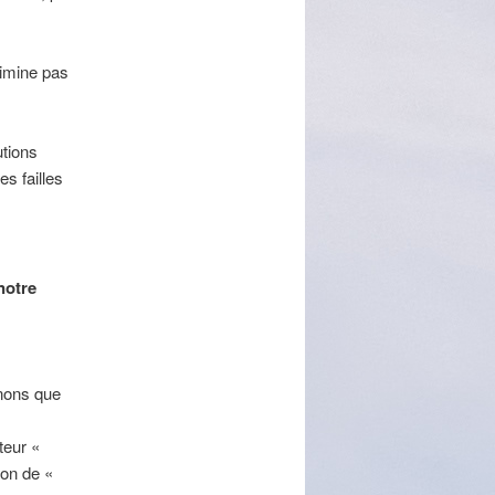
imine pas
utions
s failles
notre
nons que
teur «
ion de «