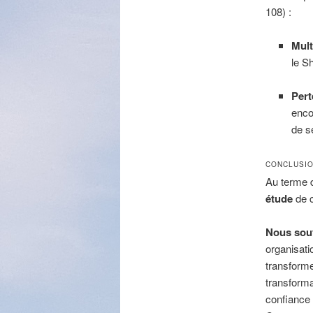
108) :
Mult
le S
Pert
enco
de s
CONCLUSIO
Au terme d
étude
de c
Nous sou
organisati
transforme
transforma
confiance 