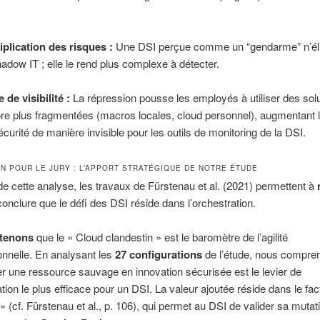
iplication des risques :
Une DSI perçue comme un “gendarme” n’él
hadow IT ; elle le rend plus complexe à détecter.
e de visibilité :
La répression pousse les employés à utiliser des sol
re plus fragmentées (macros locales, cloud personnel), augmentant le
écurité de manière invisible pour les outils de monitoring de la DSI.
N POUR LE JURY : L’APPORT STRATÉGIQUE DE NOTRE ÉTUDE
e cette analyse, les travaux de Fürstenau et al. (2021) permettent à
onclure que le défi des DSI réside dans l’orchestration.
tenons
que le « Cloud clandestin » est le baromètre de l’agilité
onnelle. En analysant les
27 configurations
de l’étude, nous compre
r une ressource sauvage en innovation sécurisée est le levier de
tion le plus efficace pour un DSI. La valeur ajoutée réside dans le fac
» (cf. Fürstenau et al., p. 106), qui permet au DSI de valider sa mutat