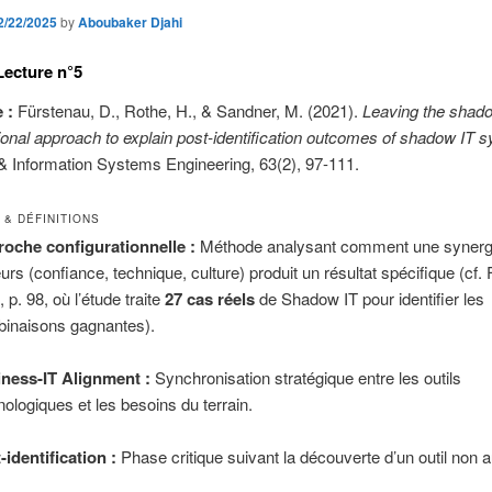
2/22/2025
by
Aboubaker Djahi
Lecture n°5
 :
Fürstenau, D., Rothe, H., & Sandner, M. (2021).
Leaving the shad
ional approach to explain post-identification outcomes of shadow IT 
 Information Systems Engineering, 63(2), 97-111.
 & DÉFINITIONS
oche configurationnelle :
Méthode analysant comment une synerg
eurs (confiance, technique, culture) produit un résultat spécifique (cf.
., p. 98, où l’étude traite
27 cas réels
de Shadow IT pour identifier les
inaisons gagnantes).
ness-IT Alignment :
Synchronisation stratégique entre les outils
nologiques et les besoins du terrain.
-identification :
Phase critique suivant la découverte d’un outil non a